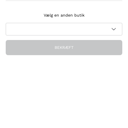
Tilmeld dig nyhedsbrevet
Vælg en anden butik
Jeg accepterer at modtage nyhedsbreve og
kampagnekommunikation fra Callmewine, som krævet af
Privatlivspolitik
BEKRÆFT
Få rabatten!
Virksomheden
Hvem vi er
Brug for hjælp?
Kundeservice
Deltag i fællesskabet
Salgsbetingelser
Fortrydelsesformular for ordre
Download appen