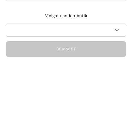
Tilmeld dig nyhedsbrevet
Vælg en anden butik
Jeg accepterer at modtage nyhedsbreve og
kampagnekommunikation fra Callmewine, som krævet af
Privatlivspolitik
BEKRÆFT
Få rabatten!
Virksomheden
Hvem vi er
Brug for hjælp?
Kundeservice
Deltag i fællesskabet
Salgsbetingelser
Fortrydelsesformular for ordre
Download appen