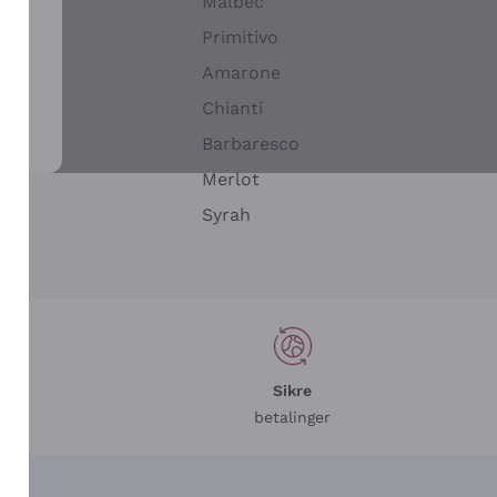
Malbec
Primitivo
Amarone
alla
Chianti
ay
Barbaresco
Merlot
n
Syrah
Sikre
betalinger