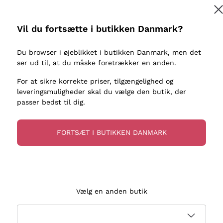
kaller
Donnafugata
Lugana
Occhipinti Arianna
Riesling
Vil du fortsætte i butikken Danmark?
Tilmeld
ter eller
Biondi Santi
Sancerre
Franz Haas
Ribolla Gi
Du browser i øjeblikket i butikken Danmark, men det
re
ser ud til, at du måske foretrækker en anden.
Argiolas
Chardonn
flere oplysninger, læs vores
Privatlivspolitik
Zenato
Pinot Gris
For at sikre korrekte priser, tilgængelighed og
leveringsmuligheder skal du vælge den butik, der
Ca' dei Frati
Sauvigno
passer bedst til dig.
FORTSÆT I BUTIKKEN DANMARK
evering på 2-5 dage
Betaling
i Danmark
i 3 rater
Vælg en anden butik