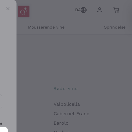
DA
Mousserende vine
Oprindelse
ne
Røde vine
Valpolicella
ikation og personlige tilbud
Cabernet Franc
Barolo
et