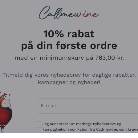
Røde vine
Champagne
10% rabat
på din første ordre
med en minimumskurv på 763,00 kr.
Udforsk kataloget
Tilmeld dig vores nyhedsbrev for daglige rabatter,
kampagner og nyheder!
Producenter
Hvide Vi
E-mail
Antinori
Assyrtiko
Valgfrie samtykker for at modtage kommun
Ornellaia
Greco
Jeg accepterer at modtage nyhedsbreve og
ant
Ca' del Bosco
Gavi
kampagnekommunikation fra Callmewine, som kræv
af
Privatlivspolitik