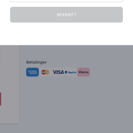
Virksomheden
Brug for hjælp?
BEKRÆFT
Hvem vi er
Kundeservice
e
Salgsbetingelser
Fortrydelsesformular 
Betalinger