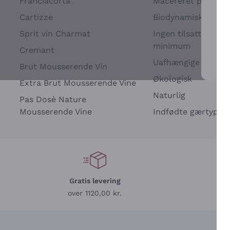
Franciacorta
Macereret på drues
Cartizze
Biodynamisk
Sprit vin Charmat
Ingen tilsatte sulfit
minimum
Cremant
Uafhængige Vinavle
Brut Mousserende Vin
For 
Økologisk
Extra Brut Mousserende Vine
Naturlig
Pas Dosè Nature
Mousserende Vine
Indfødte gærtyper
Gratis levering
L
over 1120,00 kr.