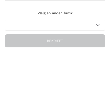
Tilmeld dig nyhedsbrevet
Vælg en anden butik
Jeg accepterer at modtage nyhedsbreve og
kampagnekommunikation fra Callmewine, som krævet af
Privatlivspolitik
BEKRÆFT
Få rabatten!
Virksomheden
Hvem vi er
Brug for hjælp?
Kundeservice
Deltag i fællesskabet
Salgsbetingelser
Fortrydelsesformular for ordre
Download appen