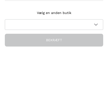
Tilmeld dig nyhedsbrevet
Vælg en anden butik
Jeg accepterer at modtage nyhedsbreve og
kampagnekommunikation fra Callmewine, som krævet af
Privatlivspolitik
BEKRÆFT
Få rabatten!
Virksomheden
Hvem vi er
Brug for hjælp?
Kundeservice
Deltag i fællesskabet
Salgsbetingelser
Fortrydelsesformular for ordre
Download appen