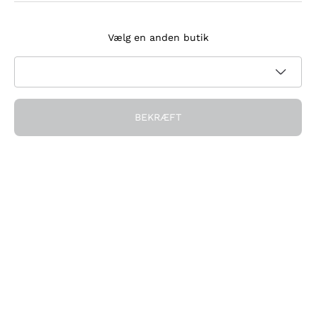
Tilmeld dig nyhedsbrevet
Vælg en anden butik
Jeg accepterer at modtage nyhedsbreve og
kampagnekommunikation fra Callmewine, som krævet af
Privatlivspolitik
BEKRÆFT
Få rabatten!
Virksomheden
Hvem vi er
Brug for hjælp?
Kundeservice
Deltag i fællesskabet
Salgsbetingelser
Fortrydelsesformular for ordre
Download appen