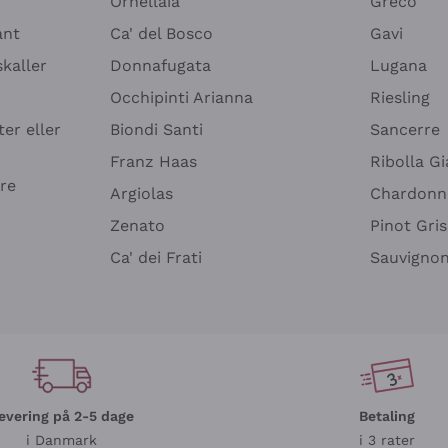
Ornellaia
Greco
ant
Ca' del Bosco
Gavi
kaller
Donnafugata
Lugana
Occhipinti Arianna
Riesling
ter eller
Biondi Santi
Sancerre
Franz Haas
Ribolla Gi
re
Argiolas
Chardonn
Zenato
Pinot Gris
Ca' dei Frati
Sauvigno
evering på 2-5 dage
Betaling
i Danmark
i 3 rater