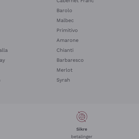
Cabernet Franc
Barolo
Malbec
Primitivo
Amarone
alla
Chianti
ay
Barbaresco
Merlot
n
Syrah
Sikre
betalinger