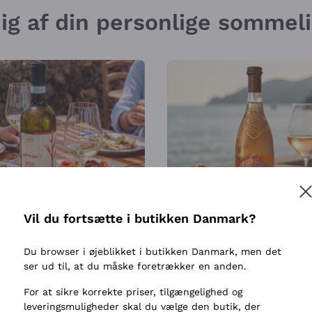
 dig af din personlige sommel
Vil du fortsætte i butikken Danmark?
R 30
SOL I EN FLASKE
Du browser i øjeblikket i butikken Danmark, men det
ser ud til, at du måske foretrækker en anden.
For at sikre korrekte priser, tilgængelighed og
leveringsmuligheder skal du vælge den butik, der