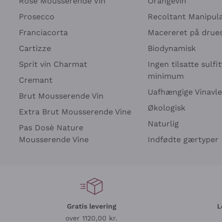
Rosé Mousserende Vin
Orangevin
Prosecco
Recoltant Manipul
Franciacorta
Macereret på drues
Cartizze
Biodynamisk
Sprit vin Charmat
Ingen tilsatte sulfit
minimum
Cremant
Uafhængige Vinavle
Brut Mousserende Vin
Økologisk
Extra Brut Mousserende Vine
Naturlig
Pas Dosè Nature
Mousserende Vine
Indfødte gærtyper
Gratis levering
L
over 1120,00 kr.