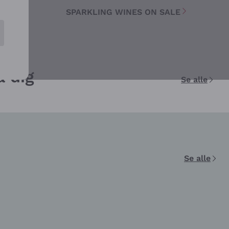
SPARKLING WINES ON SALE
å dig
Se alle
Se alle