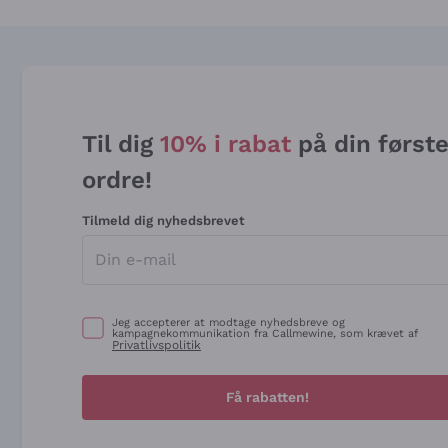
Til dig
10% i rabat
på din først
ordre!
Tilmeld dig nyhedsbrevet
Jeg accepterer at modtage nyhedsbreve og
kampagnekommunikation fra Callmewine, som krævet af
Privatlivspolitik
Få rabatten!