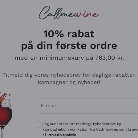
Røde vine
Champagne
10% rabat
nhandel, Vinbutik og O
på din første ordre
ers!
med en minimumskurv på 763,00 kr.
Tilmeld dig vores nyhedsbrev for daglige rabatter,
kampagner og nyheder!
E-mail
Valgfrie samtykker for at modtage kommun
Jeg accepterer at modtage nyhedsbreve og
kampagnekommunikation fra Callmewine, som kræv
af
Privatlivspolitik