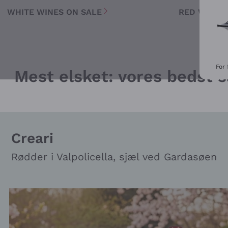
WHITE WINES ON SALE
RED WINES
For 
Mest elsket: vores bedst 
Creari
Rødder i Valpolicella, sjæl ved Gardasøen