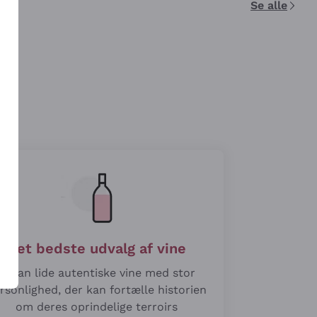
Se alle
Det bedste udvalg af vine
Vi kan lide autentiske vine med stor
rsonlighed, der kan fortælle historien
om deres oprindelige terroirs