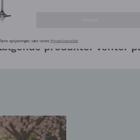
 ON SALE
CHAMPAGNE ON SALE
Tilmeld
flere oplysninger, læs vores
Privatlivspolitik
sælgende produkter venter p