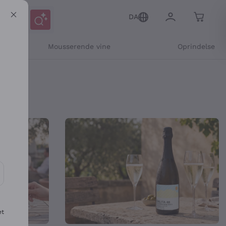
DA
Mousserende vine
Oprindelse
nline Shop
ikation og personlige tilbud
et