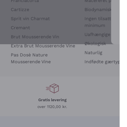
Franciacorta
Macereret på drues
Cartizze
Biodynamisk
Sprit vin Charmat
Ingen tilsatte sulfit
minimum
Cremant
Uafhængige Vinavle
Brut Mousserende Vin
For 
Økologisk
Extra Brut Mousserende Vine
Naturlig
Pas Dosè Nature
Mousserende Vine
Indfødte gærtyper
Gratis levering
L
over 1120,00 kr.