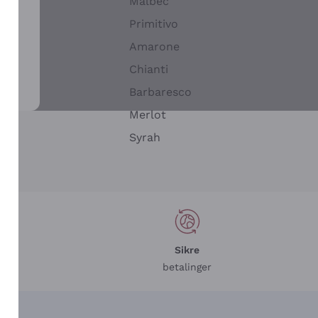
Malbec
Primitivo
Amarone
alla
Chianti
ay
Barbaresco
Merlot
n
Syrah
Sikre
betalinger