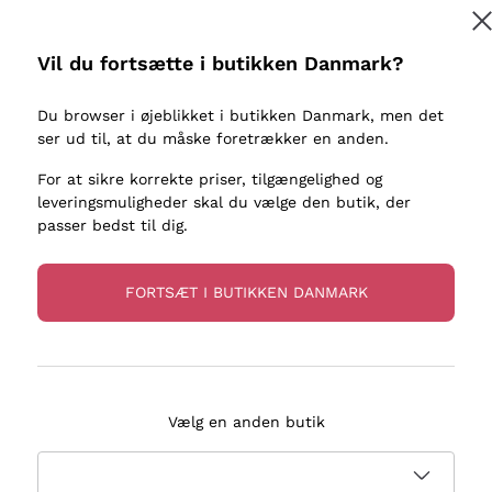
kaller
Donnafugata
Lugana
Occhipinti Arianna
Riesling
Vil du fortsætte i butikken Danmark?
Tilmeld
ter eller
Biondi Santi
Sancerre
Franz Haas
Ribolla Gi
Du browser i øjeblikket i butikken Danmark, men det
re
ser ud til, at du måske foretrækker en anden.
Argiolas
Chardonn
flere oplysninger, læs vores
Privatlivspolitik
Zenato
Pinot Gris
For at sikre korrekte priser, tilgængelighed og
leveringsmuligheder skal du vælge den butik, der
Ca' dei Frati
Sauvigno
passer bedst til dig.
FORTSÆT I BUTIKKEN DANMARK
evering på 2-5 dage
Betaling
i Danmark
i 3 rater
Vælg en anden butik