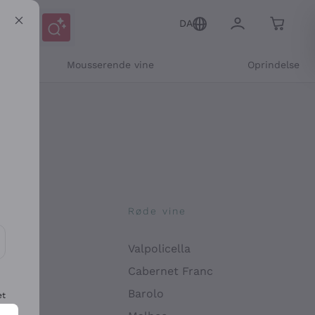
DA
Mousserende vine
Oprindelse
ne
Røde vine
Valpolicella
ikation og personlige tilbud
Cabernet Franc
Barolo
et