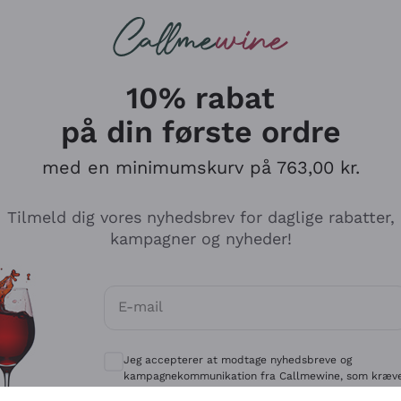
Røde vine
Champagne
10% rabat
på din første ordre
med en minimumskurv på 763,00 kr.
Udforsk kataloget
Tilmeld dig vores nyhedsbrev for daglige rabatter,
kampagner og nyheder!
Producenter
Hvide Vi
E-mail
Antinori
Assyrtiko
Valgfrie samtykker for at modtage kommun
Ornellaia
Greco
Jeg accepterer at modtage nyhedsbreve og
ant
Ca' del Bosco
Gavi
kampagnekommunikation fra Callmewine, som kræv
af
Privatlivspolitik