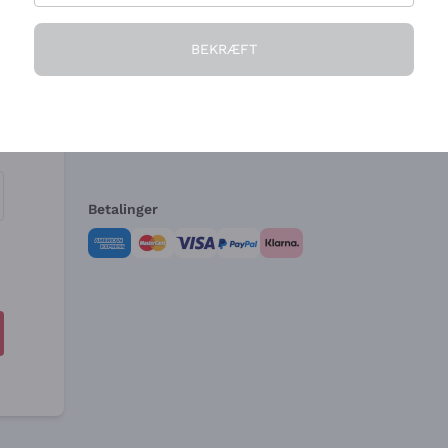
Virksomheden
Brug for hjælp?
BEKRÆFT
Hvem vi er
Kundeservice
e
Salgsbetingelser
Fortrydelsesformular 
Betalinger