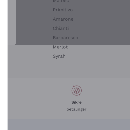
Malbec
Primitivo
Amarone
alla
Chianti
ay
Barbaresco
Merlot
n
Syrah
Sikre
betalinger