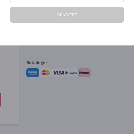
Virksomheden
Brug for hjælp?
BEKRÆFT
Hvem vi er
Kundeservice
e
Salgsbetingelser
Fortrydelsesformular 
Betalinger