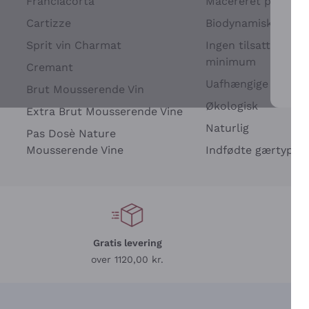
Franciacorta
Macereret på drues
Cartizze
Biodynamisk
Sprit vin Charmat
Ingen tilsatte sulfit
minimum
Cremant
Uafhængige Vinavle
Brut Mousserende Vin
For 
Økologisk
Extra Brut Mousserende Vine
Naturlig
Pas Dosè Nature
Mousserende Vine
Indfødte gærtyper
Gratis levering
L
over 1120,00 kr.