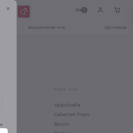
DA
Mousserende vine
Oprindelse
ne
Røde vine
Valpolicella
ikation og personlige tilbud
Cabernet Franc
Barolo
et