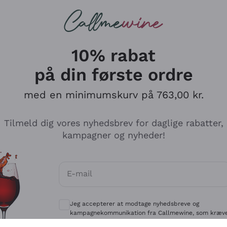
Røde vine
Champagne
10% rabat
på din første ordre
med en minimumskurv på 763,00 kr.
Udforsk kataloget
Tilmeld dig vores nyhedsbrev for daglige rabatter,
kampagner og nyheder!
Producenter
Hvide Vi
E-mail
Antinori
Assyrtiko
Valgfrie samtykker for at modtage kommun
Ornellaia
Greco
Jeg accepterer at modtage nyhedsbreve og
ant
Ca' del Bosco
Gavi
kampagnekommunikation fra Callmewine, som kræv
af
Privatlivspolitik