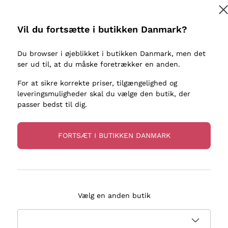
kaller
Donnafugata
Lugana
Occhipinti Arianna
Riesling
Vil du fortsætte i butikken Danmark?
Tilmeld
ter eller
Biondi Santi
Sancerre
Franz Haas
Ribolla Gi
Du browser i øjeblikket i butikken Danmark, men det
re
ser ud til, at du måske foretrækker en anden.
Argiolas
Chardonn
flere oplysninger, læs vores
Privatlivspolitik
Zenato
Pinot Gris
For at sikre korrekte priser, tilgængelighed og
leveringsmuligheder skal du vælge den butik, der
Ca' dei Frati
Sauvigno
passer bedst til dig.
FORTSÆT I BUTIKKEN DANMARK
evering på 2-5 dage
Betaling
i Danmark
i 3 rater
Vælg en anden butik