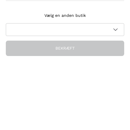
Tilmeld dig nyhedsbrevet
Vælg en anden butik
Jeg accepterer at modtage nyhedsbreve og
kampagnekommunikation fra Callmewine, som krævet af
Privatlivspolitik
BEKRÆFT
Få rabatten!
Virksomheden
Hvem vi er
Brug for hjælp?
Kundeservice
Deltag i fællesskabet
Salgsbetingelser
Fortrydelsesformular for ordre
Download appen