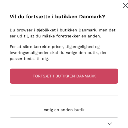
kaller
Donnafugata
Lugana
Occhipinti Arianna
Riesling
Vil du fortsætte i butikken Danmark?
Tilmeld
ter eller
Biondi Santi
Sancerre
Franz Haas
Ribolla Gi
Du browser i øjeblikket i butikken Danmark, men det
re
ser ud til, at du måske foretrækker en anden.
Argiolas
Chardonn
flere oplysninger, læs vores
Privatlivspolitik
Zenato
Pinot Gris
For at sikre korrekte priser, tilgængelighed og
leveringsmuligheder skal du vælge den butik, der
Ca' dei Frati
Sauvigno
passer bedst til dig.
FORTSÆT I BUTIKKEN DANMARK
evering på 2-5 dage
Betaling
i Danmark
i 3 rater
Vælg en anden butik