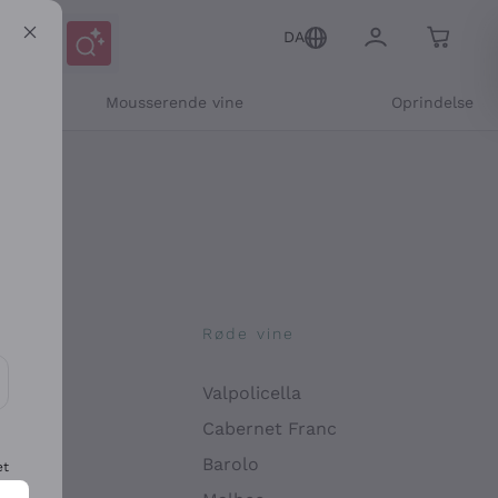
DA
Mousserende vine
Oprindelse
ne
Røde vine
Valpolicella
ikation og personlige tilbud
Cabernet Franc
Barolo
et