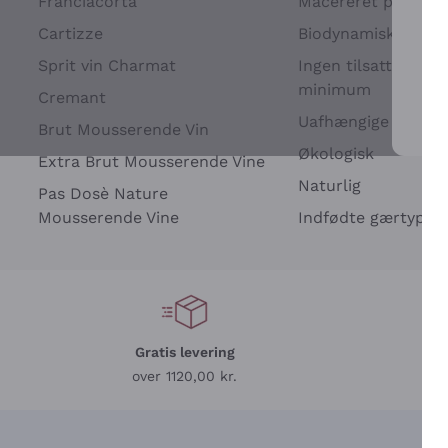
Franciacorta
Macereret på drues
Cartizze
Biodynamisk
Sprit vin Charmat
Ingen tilsatte sulfit
minimum
Cremant
Uafhængige Vinavle
Brut Mousserende Vin
For 
Økologisk
Extra Brut Mousserende Vine
Naturlig
Pas Dosè Nature
Mousserende Vine
Indfødte gærtyper
Gratis levering
L
over 1120,00 kr.