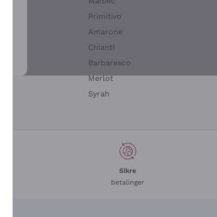
Malbec
Primitivo
Amarone
alla
Chianti
ay
Barbaresco
Merlot
n
Syrah
Sikre
betalinger