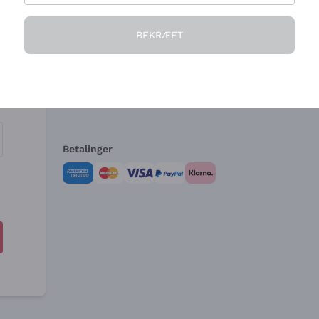
Virksomheden
Brug for hjælp?
BEKRÆFT
Hvem vi er
Kundeservice
e
Salgsbetingelser
Fortrydelsesformular 
Betalinger