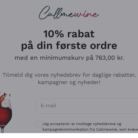
Røde vine
Champagne
10% rabat
på din første ordre
med en minimumskurv på 763,00 kr.
Udforsk kataloget
Tilmeld dig vores nyhedsbrev for daglige rabatter,
kampagner og nyheder!
Producenter
Hvide Vi
E-mail
Antinori
Assyrtiko
Valgfrie samtykker for at modtage kommun
Ornellaia
Greco
Jeg accepterer at modtage nyhedsbreve og
ant
Ca' del Bosco
Gavi
kampagnekommunikation fra Callmewine, som kræv
af
Privatlivspolitik