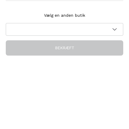
Tilmeld dig nyhedsbrevet
Vælg en anden butik
Jeg accepterer at modtage nyhedsbreve og
kampagnekommunikation fra Callmewine, som krævet af
Privatlivspolitik
BEKRÆFT
Få rabatten!
Virksomheden
Hvem vi er
Brug for hjælp?
Kundeservice
Deltag i fællesskabet
Salgsbetingelser
Fortrydelsesformular for ordre
Download appen