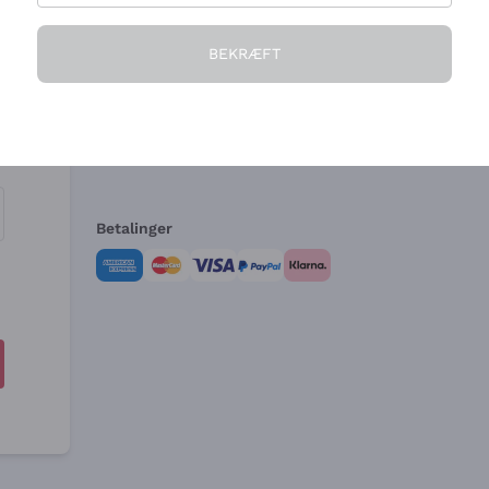
Virksomheden
Brug for hjælp?
BEKRÆFT
Hvem vi er
Kundeservice
e
Salgsbetingelser
Fortrydelsesformular 
Betalinger