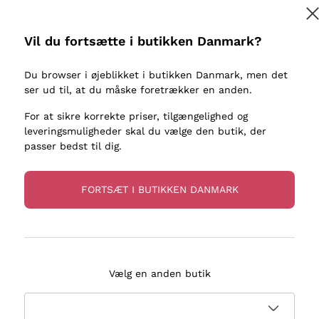
kaller
Donnafugata
Lugana
Occhipinti Arianna
Riesling
Vil du fortsætte i butikken Danmark?
Tilmeld
ter eller
Biondi Santi
Sancerre
Franz Haas
Ribolla Gi
Du browser i øjeblikket i butikken Danmark, men det
re
ser ud til, at du måske foretrækker en anden.
Argiolas
Chardonn
flere oplysninger, læs vores
Privatlivspolitik
Zenato
Pinot Gris
For at sikre korrekte priser, tilgængelighed og
leveringsmuligheder skal du vælge den butik, der
Ca' dei Frati
Sauvigno
passer bedst til dig.
FORTSÆT I BUTIKKEN DANMARK
evering på 2-5 dage
Betaling
i Danmark
i 3 rater
Vælg en anden butik