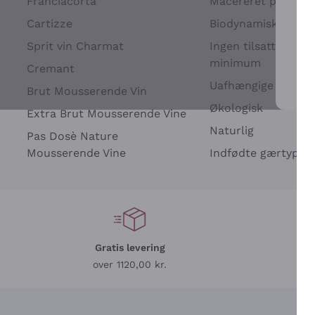
Franciacorta
Macereret på drues
Cartizze
Biodynamisk
Sprit vin Charmat
Ingen tilsatte sulfit
minimum
Cremant
Uafhængige Vinavle
Brut Mousserende Vin
For 
Økologisk
Extra Brut Mousserende Vine
Naturlig
Pas Dosè Nature
Mousserende Vine
Indfødte gærtyper
Gratis levering
L
over 1120,00 kr.