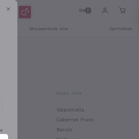
DA
Mousserende vine
Oprindelse
ne
Røde vine
Valpolicella
ikation og personlige tilbud
Cabernet Franc
Barolo
et