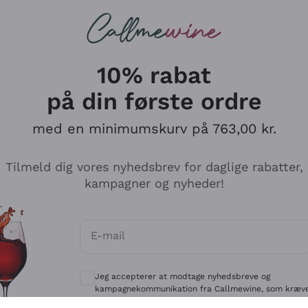
Røde vine
Champagne
10% rabat
på din første ordre
med en minimumskurv på 763,00 kr.
Udforsk kataloget
Tilmeld dig vores nyhedsbrev for daglige rabatter,
kampagner og nyheder!
Producenter
Hvide Vi
E-mail
Antinori
Assyrtiko
Valgfrie samtykker for at modtage kommun
Ornellaia
Greco
Jeg accepterer at modtage nyhedsbreve og
ant
Ca' del Bosco
Gavi
kampagnekommunikation fra Callmewine, som kræv
af
Privatlivspolitik