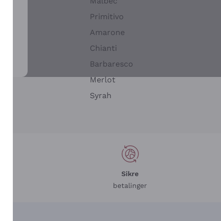
Malbec
Primitivo
Amarone
alla
Chianti
ay
Barbaresco
Merlot
n
Syrah
Sikre
betalinger