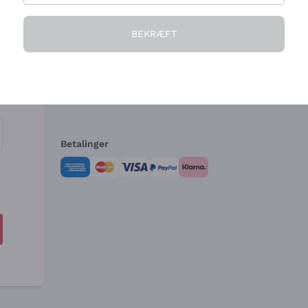
Virksomheden
Brug for hjælp?
BEKRÆFT
Hvem vi er
Kundeservice
e
Salgsbetingelser
Fortrydelsesformular 
Betalinger