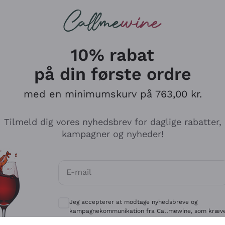
Røde vine
Champagne
10% rabat
på din første ordre
med en minimumskurv på 763,00 kr.
Udforsk kataloget
Tilmeld dig vores nyhedsbrev for daglige rabatter,
kampagner og nyheder!
Producenter
Hvide Vi
E-mail
Antinori
Assyrtiko
Valgfrie samtykker for at modtage kommun
Ornellaia
Greco
Jeg accepterer at modtage nyhedsbreve og
ant
Ca' del Bosco
Gavi
kampagnekommunikation fra Callmewine, som kræv
af
Privatlivspolitik