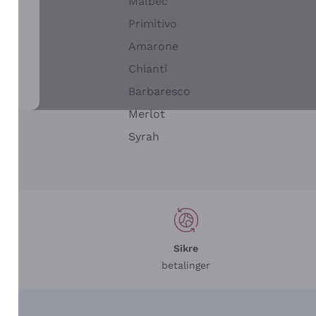
Malbec
Primitivo
Amarone
alla
Chianti
ay
Barbaresco
Merlot
n
Syrah
Sikre
betalinger