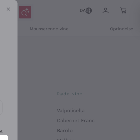
DA
Mousserende vine
Oprindelse
ne
Røde vine
Valpolicella
ikation og personlige tilbud
Cabernet Franc
Barolo
et