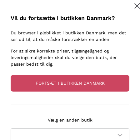
kaller
Donnafugata
Lugana
Occhipinti Arianna
Riesling
Vil du fortsætte i butikken Danmark?
Tilmeld
ter eller
Biondi Santi
Sancerre
Franz Haas
Ribolla Gi
Du browser i øjeblikket i butikken Danmark, men det
re
ser ud til, at du måske foretrækker en anden.
Argiolas
Chardonn
flere oplysninger, læs vores
Privatlivspolitik
Zenato
Pinot Gris
For at sikre korrekte priser, tilgængelighed og
leveringsmuligheder skal du vælge den butik, der
Ca' dei Frati
Sauvigno
passer bedst til dig.
FORTSÆT I BUTIKKEN DANMARK
evering på 2-5 dage
Betaling
i Danmark
i 3 rater
Vælg en anden butik