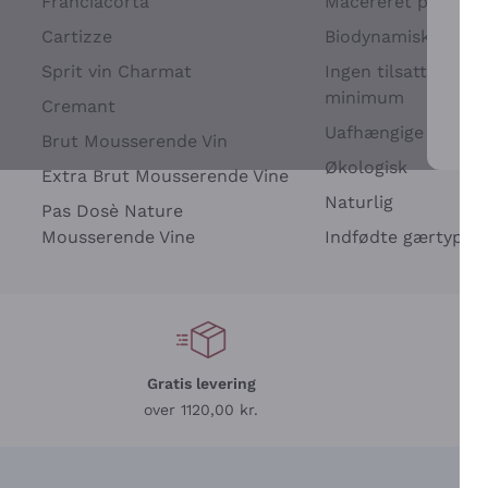
Franciacorta
Macereret på drues
Cartizze
Biodynamisk
Sprit vin Charmat
Ingen tilsatte sulfit
minimum
Cremant
Uafhængige Vinavle
Brut Mousserende Vin
For 
Økologisk
Extra Brut Mousserende Vine
Naturlig
Pas Dosè Nature
Mousserende Vine
Indfødte gærtyper
Gratis levering
L
over 1120,00 kr.