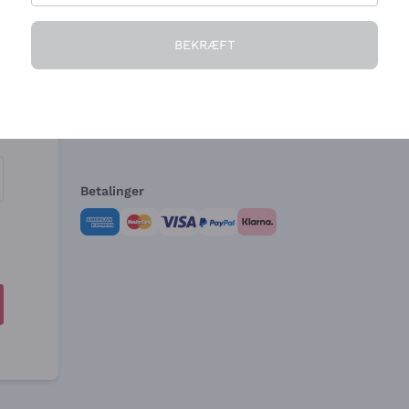
Virksomheden
Brug for hjælp?
BEKRÆFT
Hvem vi er
Kundeservice
e
Salgsbetingelser
Fortrydelsesformular 
Betalinger