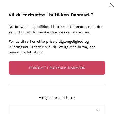
kaller
Donnafugata
Lugana
Occhipinti Arianna
Riesling
Vil du fortsætte i butikken Danmark?
Tilmeld
ter eller
Biondi Santi
Sancerre
Franz Haas
Ribolla Gi
Du browser i øjeblikket i butikken Danmark, men det
re
ser ud til, at du måske foretrækker en anden.
Argiolas
Chardonn
flere oplysninger, læs vores
Privatlivspolitik
Zenato
Pinot Gris
For at sikre korrekte priser, tilgængelighed og
leveringsmuligheder skal du vælge den butik, der
Ca' dei Frati
Sauvigno
passer bedst til dig.
FORTSÆT I BUTIKKEN DANMARK
evering på 2-5 dage
Betaling
i Danmark
i 3 rater
Vælg en anden butik