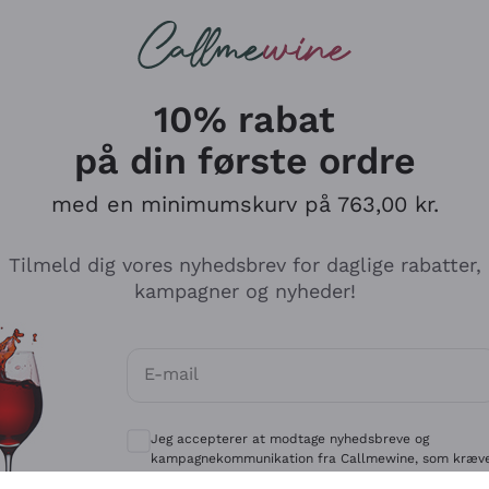
Røde vine
Champagne
10% rabat
på din første ordre
med en minimumskurv på 763,00 kr.
Udforsk kataloget
Tilmeld dig vores nyhedsbrev for daglige rabatter,
kampagner og nyheder!
Producenter
Hvide Vi
E-mail
Antinori
Assyrtiko
Valgfrie samtykker for at modtage kommun
Ornellaia
Greco
Jeg accepterer at modtage nyhedsbreve og
ant
Ca' del Bosco
Gavi
kampagnekommunikation fra Callmewine, som kræv
af
Privatlivspolitik