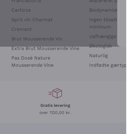
Franciacorta
Macereret på drues
Cartizze
Biodynamisk
Sprit vin Charmat
Ingen tilsatte sulfit
minimum
Cremant
Uafhængige Vinavle
Brut Mousserende Vin
For 
Økologisk
Extra Brut Mousserende Vine
Naturlig
Pas Dosè Nature
Mousserende Vine
Indfødte gærtyper
Gratis levering
L
over 1120,00 kr.