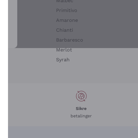
Malbec
Primitivo
Amarone
alla
Chianti
ay
Barbaresco
Merlot
n
Syrah
Sikre
betalinger