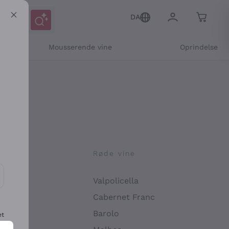
DA
Mousserende vine
Oprindelse
ne
Røde vine
Valpolicella
ikation og personlige tilbud
Cabernet Franc
Barolo
et