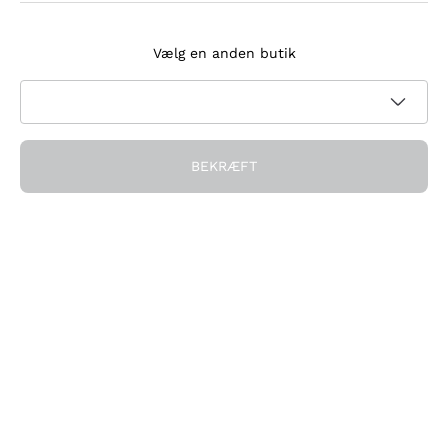
Tilmeld dig nyhedsbrevet
Vælg en anden butik
Jeg accepterer at modtage nyhedsbreve og
kampagnekommunikation fra Callmewine, som krævet af
Privatlivspolitik
BEKRÆFT
Få rabatten!
Virksomheden
Hvem vi er
Brug for hjælp?
Kundeservice
Deltag i fællesskabet
Salgsbetingelser
Fortrydelsesformular for ordre
Download appen