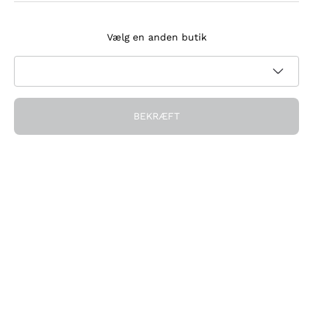
Tilmeld dig nyhedsbrevet
Vælg en anden butik
Jeg accepterer at modtage nyhedsbreve og
kampagnekommunikation fra Callmewine, som krævet af
Privatlivspolitik
BEKRÆFT
Få rabatten!
Virksomheden
Hvem vi er
Brug for hjælp?
Kundeservice
Deltag i fællesskabet
Salgsbetingelser
Fortrydelsesformular for ordre
Download appen