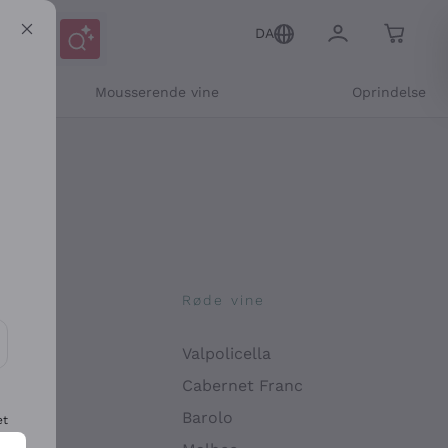
DA
Mousserende vine
Oprindelse
ne
Røde vine
Valpolicella
ikation og personlige tilbud
Cabernet Franc
Barolo
et