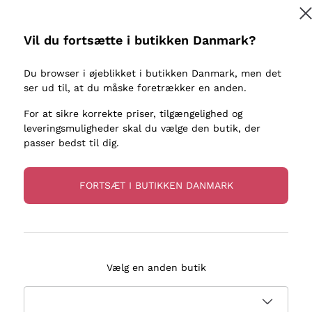
kaller
Donnafugata
Lugana
Occhipinti Arianna
Riesling
Vil du fortsætte i butikken Danmark?
Tilmeld
ter eller
Biondi Santi
Sancerre
Franz Haas
Ribolla Gi
Du browser i øjeblikket i butikken Danmark, men det
re
ser ud til, at du måske foretrækker en anden.
Argiolas
Chardonn
flere oplysninger, læs vores
Privatlivspolitik
Zenato
Pinot Gris
For at sikre korrekte priser, tilgængelighed og
leveringsmuligheder skal du vælge den butik, der
Ca' dei Frati
Sauvigno
passer bedst til dig.
FORTSÆT I BUTIKKEN DANMARK
evering på 2-5 dage
Betaling
i Danmark
i 3 rater
Vælg en anden butik