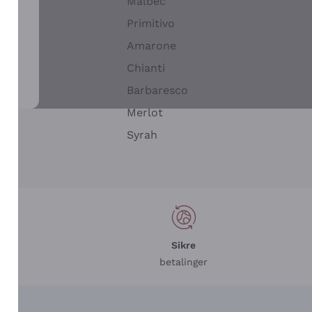
Malbec
Primitivo
Amarone
alla
Chianti
ay
Barbaresco
Merlot
n
Syrah
Sikre
betalinger