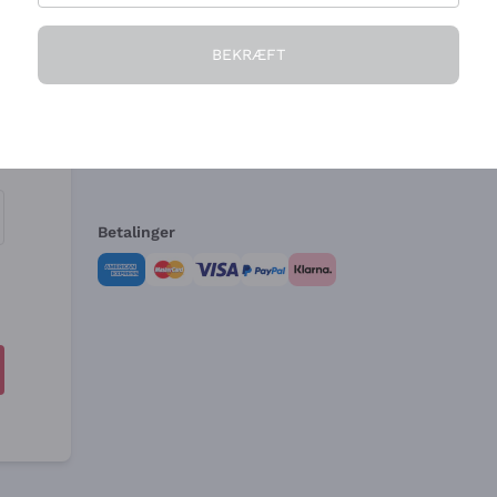
Virksomheden
Brug for hjælp?
BEKRÆFT
Hvem vi er
Kundeservice
e
Salgsbetingelser
Fortrydelsesformular 
Betalinger