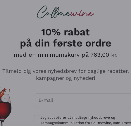
Røde vine
Champagne
10% rabat
på din første ordre
med en minimumskurv på 763,00 kr.
Udforsk kataloget
Tilmeld dig vores nyhedsbrev for daglige rabatter,
kampagner og nyheder!
Producenter
Hvide Vi
E-mail
Antinori
Assyrtiko
Valgfrie samtykker for at modtage kommun
Ornellaia
Greco
Jeg accepterer at modtage nyhedsbreve og
ant
Ca' del Bosco
Gavi
kampagnekommunikation fra Callmewine, som kræv
af
Privatlivspolitik