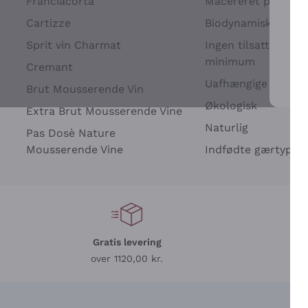
Franciacorta
Macereret på drues
Cartizze
Biodynamisk
Sprit vin Charmat
Ingen tilsatte sulfit
minimum
Cremant
Uafhængige Vinavle
Brut Mousserende Vin
For 
Økologisk
Extra Brut Mousserende Vine
Naturlig
Pas Dosè Nature
Mousserende Vine
Indfødte gærtyper
Gratis levering
L
over 1120,00 kr.