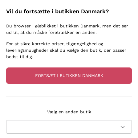
Vil du fortsætte i butikken Danmark?
Håndværksvine: Autenticitet at
Du browser i øjeblikket i butikken Danmark, men det ser
ud til, at du måske foretrækker en anden.
nyde
For at sikre korrekte priser, tilgængelighed og
leveringsmuligheder skal du vælge den butik, der passer
Se mere
bedst til dig.
FORTSÆT I BUTIKKEN DANMARK
Ved din side i 15 år
Vælg en anden butik