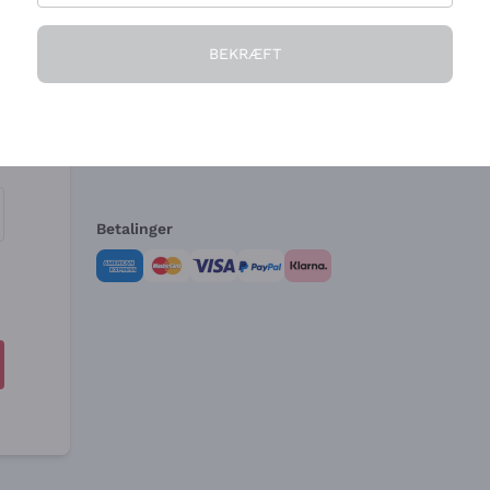
Virksomheden
Brug for hjælp?
BEKRÆFT
Hvem vi er
Kundeservice
e
Salgsbetingelser
Fortrydelsesformular 
Betalinger