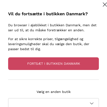
kaller
Donnafugata
Lugana
Occhipinti Arianna
Riesling
Vil du fortsætte i butikken Danmark?
Tilmeld
ter eller
Biondi Santi
Sancerre
Franz Haas
Ribolla Gi
Du browser i øjeblikket i butikken Danmark, men det
re
ser ud til, at du måske foretrækker en anden.
Argiolas
Chardonn
flere oplysninger, læs vores
Privatlivspolitik
Zenato
Pinot Gris
For at sikre korrekte priser, tilgængelighed og
leveringsmuligheder skal du vælge den butik, der
Ca' dei Frati
Sauvigno
passer bedst til dig.
FORTSÆT I BUTIKKEN DANMARK
evering på 2-5 dage
Betaling
i Danmark
i 3 rater
Vælg en anden butik