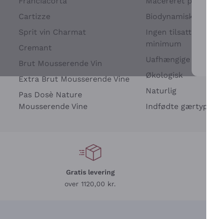
Franciacorta
Macereret på drues
Cartizze
Biodynamisk
Sprit vin Charmat
Ingen tilsatte sulfit
minimum
Cremant
Uafhængige Vinavle
Brut Mousserende Vin
For 
Økologisk
Extra Brut Mousserende Vine
Naturlig
Pas Dosè Nature
Mousserende Vine
Indfødte gærtyper
Gratis levering
L
over 1120,00 kr.