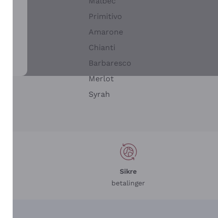
Malbec
Primitivo
Amarone
alla
Chianti
ay
Barbaresco
Merlot
n
Syrah
Sikre
betalinger