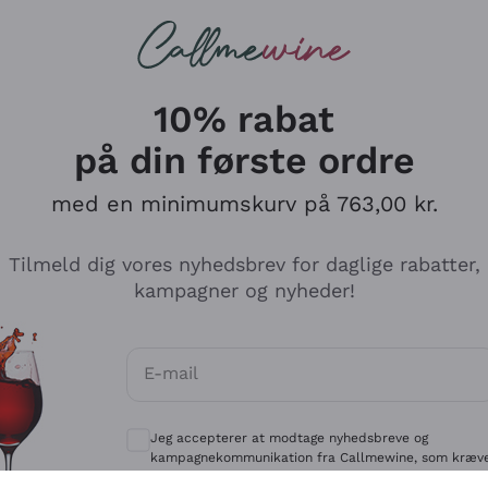
Røde vine
Champagne
10% rabat
på din første ordre
med en minimumskurv på 763,00 kr.
Udforsk kataloget
Tilmeld dig vores nyhedsbrev for daglige rabatter,
kampagner og nyheder!
Producenter
Hvide Vi
E-mail
Antinori
Assyrtiko
Valgfrie samtykker for at modtage kommun
Ornellaia
Greco
Jeg accepterer at modtage nyhedsbreve og
ant
Ca' del Bosco
Gavi
kampagnekommunikation fra Callmewine, som kræv
af
Privatlivspolitik