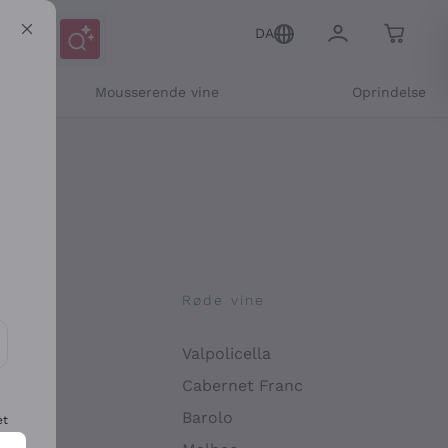
DA
Mousserende vine
Oprindelse
ne
Røde vine
Valpolicella
ikation og personlige tilbud
Cabernet Franc
Barolo
et