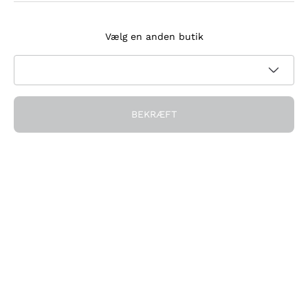
Tilmeld dig nyhedsbrevet
Vælg en anden butik
Jeg accepterer at modtage nyhedsbreve og
kampagnekommunikation fra Callmewine, som krævet af
Privatlivspolitik
BEKRÆFT
Få rabatten!
Virksomheden
Hvem vi er
Brug for hjælp?
Kundeservice
Deltag i fællesskabet
Salgsbetingelser
Fortrydelsesformular for ordre
Download appen