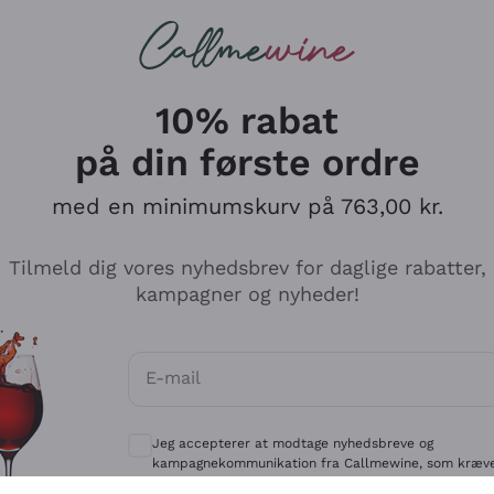
Røde vine
Champagne
10% rabat
på din første ordre
med en minimumskurv på 763,00 kr.
Udforsk kataloget
Tilmeld dig vores nyhedsbrev for daglige rabatter,
kampagner og nyheder!
Producenter
Hvide Vi
E-mail
Antinori
Assyrtiko
Valgfrie samtykker for at modtage kommun
Ornellaia
Greco
Jeg accepterer at modtage nyhedsbreve og
ant
Ca' del Bosco
Gavi
kampagnekommunikation fra Callmewine, som kræv
af
Privatlivspolitik