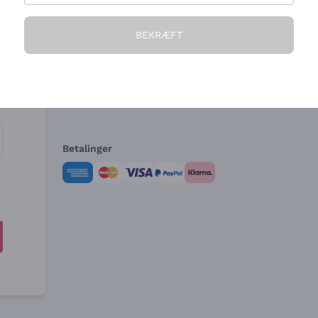
Virksomheden
Brug for hjælp?
BEKRÆFT
Hvem vi er
Kundeservice
e
Salgsbetingelser
Fortrydelsesformular 
Betalinger