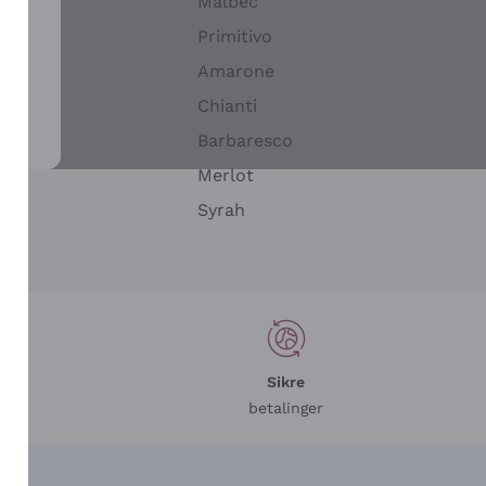
Malbec
Primitivo
Amarone
alla
Chianti
ay
Barbaresco
Merlot
n
Syrah
Sikre
betalinger