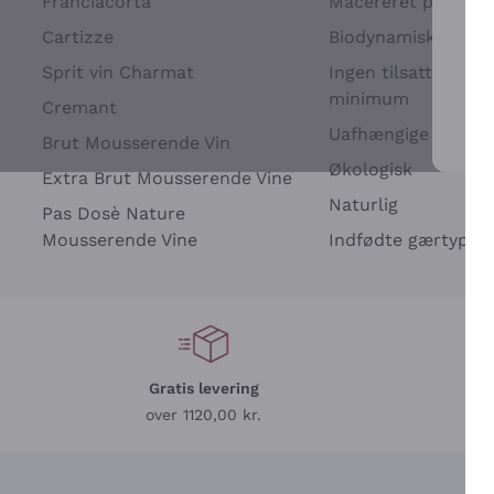
Franciacorta
Macereret på drues
Cartizze
Biodynamisk
Sprit vin Charmat
Ingen tilsatte sulfit
minimum
Cremant
Uafhængige Vinavle
Brut Mousserende Vin
For 
Økologisk
Extra Brut Mousserende Vine
Naturlig
Pas Dosè Nature
Mousserende Vine
Indfødte gærtyper
Gratis levering
L
over 1120,00 kr.