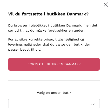
kaller
Donnafugata
Lugana
Occhipinti Arianna
Riesling
Vil du fortsætte i butikken Danmark?
Tilmeld
ter eller
Biondi Santi
Sancerre
Franz Haas
Ribolla Gi
Du browser i øjeblikket i butikken Danmark, men det
re
ser ud til, at du måske foretrækker en anden.
Argiolas
Chardonn
flere oplysninger, læs vores
Privatlivspolitik
Zenato
Pinot Gris
For at sikre korrekte priser, tilgængelighed og
leveringsmuligheder skal du vælge den butik, der
Ca' dei Frati
Sauvigno
passer bedst til dig.
FORTSÆT I BUTIKKEN DANMARK
evering på 2-5 dage
Betaling
i Danmark
i 3 rater
Vælg en anden butik