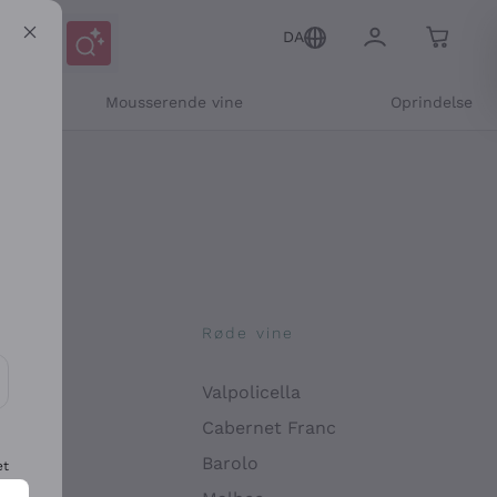
DA
Mousserende vine
Oprindelse
ne
Røde vine
Valpolicella
ikation og personlige tilbud
Cabernet Franc
Barolo
et