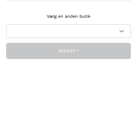
Tilmeld dig nyhedsbrevet
Vælg en anden butik
Jeg accepterer at modtage nyhedsbreve og
kampagnekommunikation fra Callmewine, som krævet af
Privatlivspolitik
BEKRÆFT
Få rabatten!
Virksomheden
Hvem vi er
Brug for hjælp?
Kundeservice
Deltag i fællesskabet
Salgsbetingelser
Fortrydelsesformular for ordre
Download appen