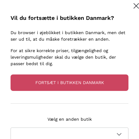
kaller
Donnafugata
Lugana
Occhipinti Arianna
Riesling
Vil du fortsætte i butikken Danmark?
Tilmeld
ter eller
Biondi Santi
Sancerre
Franz Haas
Ribolla Gi
Du browser i øjeblikket i butikken Danmark, men det
re
ser ud til, at du måske foretrækker en anden.
Argiolas
Chardonn
flere oplysninger, læs vores
Privatlivspolitik
Zenato
Pinot Gris
For at sikre korrekte priser, tilgængelighed og
leveringsmuligheder skal du vælge den butik, der
Ca' dei Frati
Sauvigno
passer bedst til dig.
FORTSÆT I BUTIKKEN DANMARK
evering på 2-5 dage
Betaling
i Danmark
i 3 rater
Vælg en anden butik