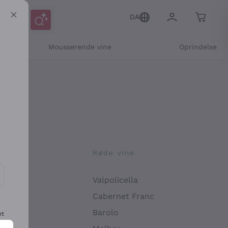
DA
Mousserende vine
Oprindelse
ne
Røde vine
Valpolicella
ikation og personlige tilbud
Cabernet Franc
Barolo
et