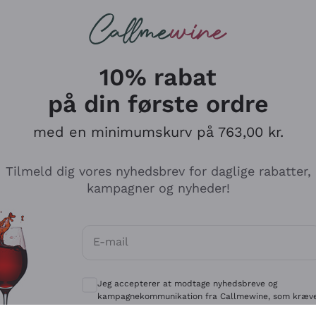
Røde vine
Champagne
10% rabat
på din første ordre
med en minimumskurv på 763,00 kr.
Udforsk kataloget
Tilmeld dig vores nyhedsbrev for daglige rabatter,
kampagner og nyheder!
Producenter
Hvide Vi
E-mail
Antinori
Assyrtiko
Valgfrie samtykker for at modtage kommun
Ornellaia
Greco
Jeg accepterer at modtage nyhedsbreve og
ant
Ca' del Bosco
Gavi
kampagnekommunikation fra Callmewine, som kræv
af
Privatlivspolitik