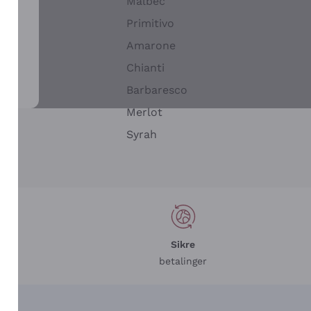
Malbec
Primitivo
Amarone
alla
Chianti
ay
Barbaresco
Merlot
n
Syrah
Sikre
betalinger