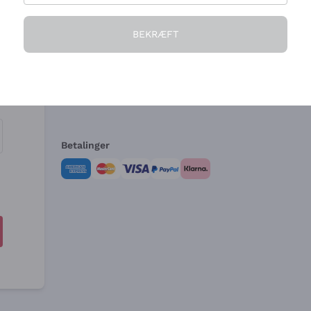
Virksomheden
Brug for hjælp?
BEKRÆFT
Hvem vi er
Kundeservice
e
Salgsbetingelser
Fortrydelsesformular 
Betalinger