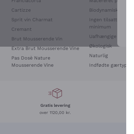
Franciacorta
Macereret på drues
Cartizze
Biodynamisk
Sprit vin Charmat
Ingen tilsatte sulfit
minimum
Cremant
Uafhængige Vinavle
Brut Mousserende Vin
For 
Økologisk
Extra Brut Mousserende Vine
Naturlig
Pas Dosè Nature
Mousserende Vine
Indfødte gærtyper
Gratis levering
L
over 1120,00 kr.