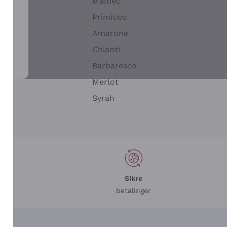
Malbec
Primitivo
Amarone
alla
Chianti
ay
Barbaresco
Merlot
n
Syrah
Sikre
betalinger