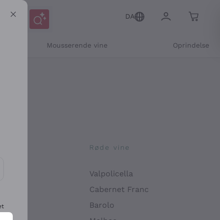
DA
Mousserende vine
Oprindelse
ne
Røde vine
Valpolicella
ikation og personlige tilbud
Cabernet Franc
Barolo
et