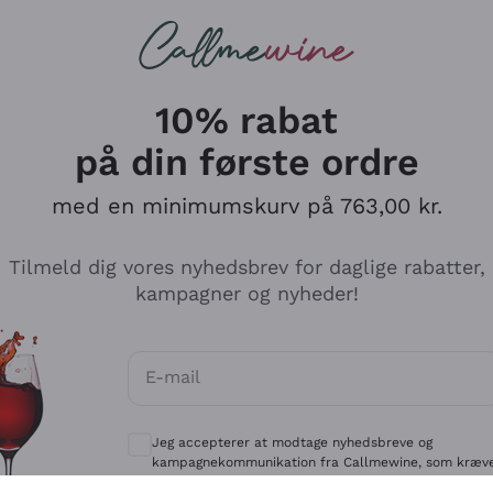
Røde vine
Champagne
10% rabat
på din første ordre
med en minimumskurv på 763,00 kr.
Udforsk kataloget
Tilmeld dig vores nyhedsbrev for daglige rabatter,
kampagner og nyheder!
Producenter
Hvide Vi
E-mail
Antinori
Assyrtiko
Valgfrie samtykker for at modtage kommun
Ornellaia
Greco
Jeg accepterer at modtage nyhedsbreve og
ant
Ca' del Bosco
Gavi
kampagnekommunikation fra Callmewine, som kræv
af
Privatlivspolitik