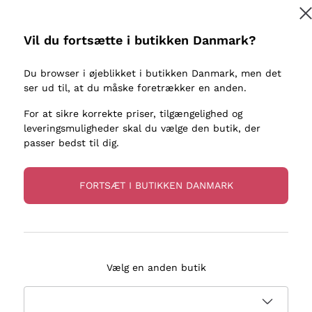
kaller
Donnafugata
Lugana
Occhipinti Arianna
Riesling
Vil du fortsætte i butikken Danmark?
Tilmeld
ter eller
Biondi Santi
Sancerre
Franz Haas
Ribolla Gi
Du browser i øjeblikket i butikken Danmark, men det
re
ser ud til, at du måske foretrækker en anden.
Argiolas
Chardonn
flere oplysninger, læs vores
Privatlivspolitik
Zenato
Pinot Gris
For at sikre korrekte priser, tilgængelighed og
leveringsmuligheder skal du vælge den butik, der
Ca' dei Frati
Sauvigno
passer bedst til dig.
FORTSÆT I BUTIKKEN DANMARK
evering på 2-5 dage
Betaling
i Danmark
i 3 rater
Vælg en anden butik