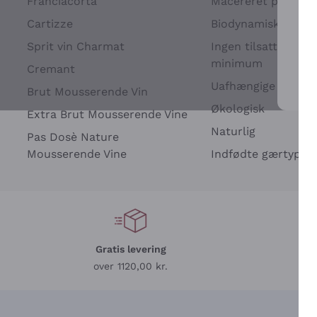
Franciacorta
Macereret på drues
Cartizze
Biodynamisk
Sprit vin Charmat
Ingen tilsatte sulfit
minimum
Cremant
Uafhængige Vinavle
Brut Mousserende Vin
For 
Økologisk
Extra Brut Mousserende Vine
Naturlig
Pas Dosè Nature
Mousserende Vine
Indfødte gærtyper
Gratis levering
L
over 1120,00 kr.