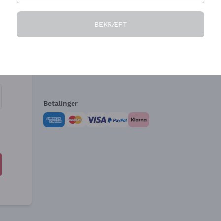
Virksomheden
Brug for hjælp?
BEKRÆFT
Hvem vi er
Kundeservice
e
Salgsbetingelser
Fortrydelsesformular 
Betalinger