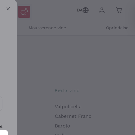
DA
Mousserende vine
Oprindelse
ne
Røde vine
Valpolicella
ikation og personlige tilbud
Cabernet Franc
Barolo
et