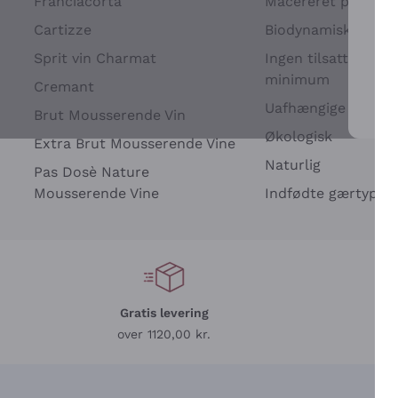
Franciacorta
Macereret på drues
Cartizze
Biodynamisk
Sprit vin Charmat
Ingen tilsatte sulfit
minimum
Cremant
Uafhængige Vinavle
Brut Mousserende Vin
For 
Økologisk
Extra Brut Mousserende Vine
Naturlig
Pas Dosè Nature
Mousserende Vine
Indfødte gærtyper
Gratis levering
L
over 1120,00 kr.