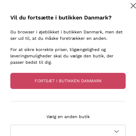
kaller
Donnafugata
Lugana
Occhipinti Arianna
Riesling
Vil du fortsætte i butikken Danmark?
Tilmeld
ter eller
Biondi Santi
Sancerre
Franz Haas
Ribolla Gi
Du browser i øjeblikket i butikken Danmark, men det
re
ser ud til, at du måske foretrækker en anden.
Argiolas
Chardonn
flere oplysninger, læs vores
Privatlivspolitik
Zenato
Pinot Gris
For at sikre korrekte priser, tilgængelighed og
leveringsmuligheder skal du vælge den butik, der
Ca' dei Frati
Sauvigno
passer bedst til dig.
FORTSÆT I BUTIKKEN DANMARK
evering på 2-5 dage
Betaling
i Danmark
i 3 rater
Vælg en anden butik