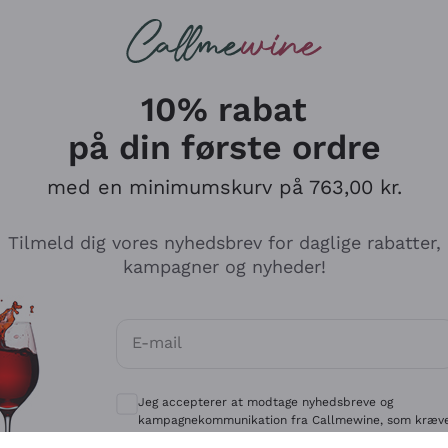
Røde vine
Champagne
10% rabat
på din første ordre
med en minimumskurv på 763,00 kr.
Udforsk kataloget
Tilmeld dig vores nyhedsbrev for daglige rabatter,
kampagner og nyheder!
Producenter
Hvide Vi
E-mail
Antinori
Assyrtiko
Valgfrie samtykker for at modtage kommun
Ornellaia
Greco
Jeg accepterer at modtage nyhedsbreve og
ant
Ca' del Bosco
Gavi
kampagnekommunikation fra Callmewine, som kræv
af
Privatlivspolitik