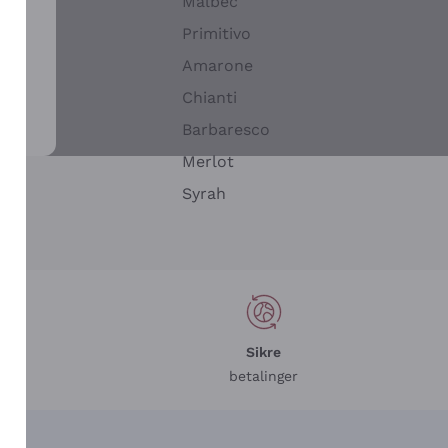
Malbec
Primitivo
Amarone
alla
Chianti
ay
Barbaresco
Merlot
n
Syrah
Sikre
betalinger