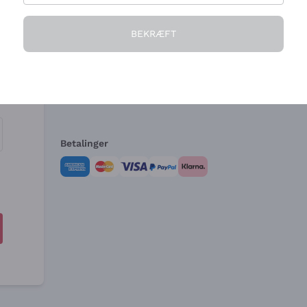
Virksomheden
Brug for hjælp?
BEKRÆFT
Hvem vi er
Kundeservice
e
Salgsbetingelser
Fortrydelsesformular 
Betalinger