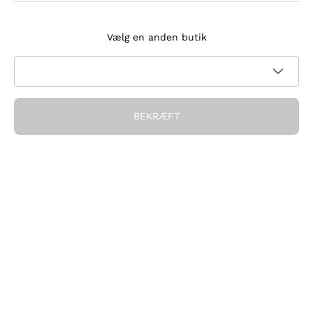
Tilmeld dig nyhedsbrevet
Vælg en anden butik
Jeg accepterer at modtage nyhedsbreve og
kampagnekommunikation fra Callmewine, som krævet af
Privatlivspolitik
BEKRÆFT
Få rabatten!
Virksomheden
Hvem vi er
Brug for hjælp?
Kundeservice
Deltag i fællesskabet
Salgsbetingelser
Fortrydelsesformular for ordre
Download appen