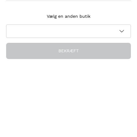
Tilmeld dig nyhedsbrevet
Vælg en anden butik
Jeg accepterer at modtage nyhedsbreve og
kampagnekommunikation fra Callmewine, som krævet af
Privatlivspolitik
BEKRÆFT
Få rabatten!
Virksomheden
Hvem vi er
Brug for hjælp?
Kundeservice
Deltag i fællesskabet
Salgsbetingelser
Fortrydelsesformular for ordre
Download appen