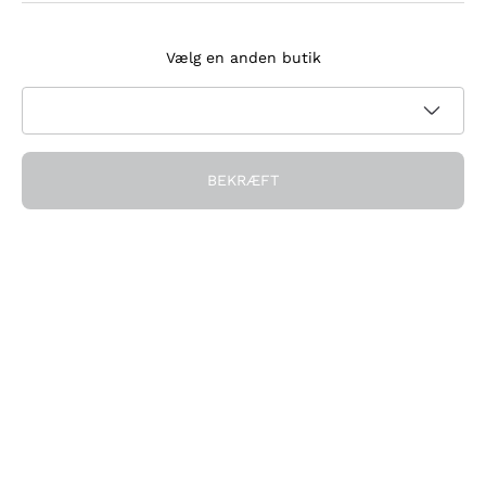
Tilmeld dig nyhedsbrevet
Vælg en anden butik
Jeg accepterer at modtage nyhedsbreve og
kampagnekommunikation fra Callmewine, som krævet af
Privatlivspolitik
BEKRÆFT
Få rabatten!
Virksomheden
Hvem vi er
Brug for hjælp?
Kundeservice
Deltag i fællesskabet
Salgsbetingelser
Fortrydelsesformular for ordre
Download appen