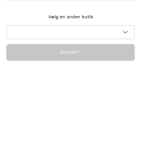
Tilmeld dig nyhedsbrevet
Vælg en anden butik
Jeg accepterer at modtage nyhedsbreve og
kampagnekommunikation fra Callmewine, som krævet af
Privatlivspolitik
BEKRÆFT
Få rabatten!
Virksomheden
Hvem vi er
Brug for hjælp?
Kundeservice
Deltag i fællesskabet
Salgsbetingelser
Fortrydelsesformular for ordre
Download appen