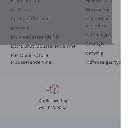
Franciacorta
Macereret på drues
Cartizze
Biodynamisk
Sprit vin Charmat
Ingen tilsatte sulfit
minimum
Cremant
Uafhængige Vinavle
Brut Mousserende Vin
For 
Økologisk
Extra Brut Mousserende Vine
Naturlig
Pas Dosè Nature
Mousserende Vine
Indfødte gærtyper
Gratis levering
L
over 1120,00 kr.