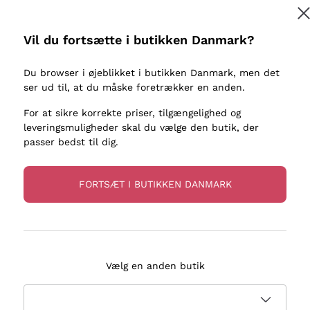
kaller
Donnafugata
Lugana
Occhipinti Arianna
Riesling
Vil du fortsætte i butikken Danmark?
Tilmeld
ter eller
Biondi Santi
Sancerre
Franz Haas
Ribolla Gi
Du browser i øjeblikket i butikken Danmark, men det
re
ser ud til, at du måske foretrækker en anden.
Argiolas
Chardonn
flere oplysninger, læs vores
Privatlivspolitik
Zenato
Pinot Gris
For at sikre korrekte priser, tilgængelighed og
leveringsmuligheder skal du vælge den butik, der
Ca' dei Frati
Sauvigno
passer bedst til dig.
FORTSÆT I BUTIKKEN DANMARK
evering på 2-5 dage
Betaling
i Danmark
i 3 rater
Vælg en anden butik