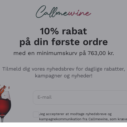
Røde vine
Champagne
10% rabat
på din første ordre
med en minimumskurv på 763,00 kr.
Udforsk kataloget
Tilmeld dig vores nyhedsbrev for daglige rabatter,
kampagner og nyheder!
Producenter
Hvide Vi
E-mail
Antinori
Assyrtiko
Valgfrie samtykker for at modtage kommun
Ornellaia
Greco
Jeg accepterer at modtage nyhedsbreve og
ant
Ca' del Bosco
Gavi
kampagnekommunikation fra Callmewine, som kræv
af
Privatlivspolitik