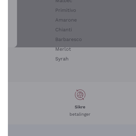
Malbec
Primitivo
Amarone
alla
Chianti
ay
Barbaresco
Merlot
n
Syrah
Sikre
betalinger