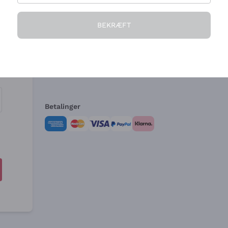
Virksomheden
Brug for hjælp?
BEKRÆFT
Hvem vi er
Kundeservice
e
Salgsbetingelser
Fortrydelsesformular 
Betalinger