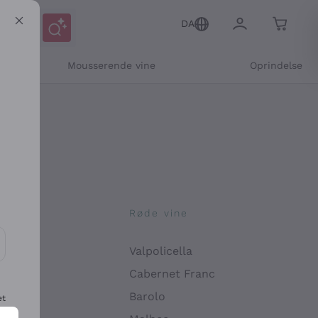
DA
Mousserende vine
Oprindelse
ne
Røde vine
Valpolicella
ikation og personlige tilbud
Cabernet Franc
Barolo
et