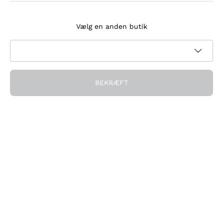
Tilmeld dig nyhedsbrevet
Vælg en anden butik
Jeg accepterer at modtage nyhedsbreve og
kampagnekommunikation fra Callmewine, som krævet af
Privatlivspolitik
BEKRÆFT
Få rabatten!
Virksomheden
Hvem vi er
Brug for hjælp?
Kundeservice
Deltag i fællesskabet
Salgsbetingelser
Fortrydelsesformular for ordre
Download appen