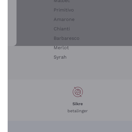
Malbec
Primitivo
Amarone
alla
Chianti
ay
Barbaresco
Merlot
n
Syrah
Sikre
betalinger