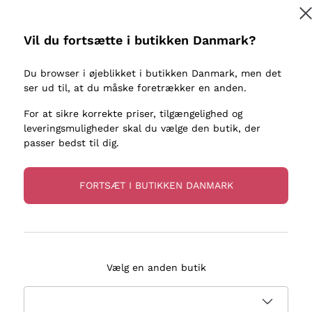
kaller
Donnafugata
Lugana
Occhipinti Arianna
Riesling
Vil du fortsætte i butikken Danmark?
Tilmeld
ter eller
Biondi Santi
Sancerre
Franz Haas
Ribolla Gi
Du browser i øjeblikket i butikken Danmark, men det
re
ser ud til, at du måske foretrækker en anden.
Argiolas
Chardonn
flere oplysninger, læs vores
Privatlivspolitik
Zenato
Pinot Gris
For at sikre korrekte priser, tilgængelighed og
leveringsmuligheder skal du vælge den butik, der
Ca' dei Frati
Sauvigno
passer bedst til dig.
FORTSÆT I BUTIKKEN DANMARK
evering på 2-5 dage
Betaling
i Danmark
i 3 rater
Vælg en anden butik