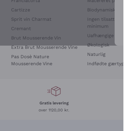
Franciacorta
Macereret på drues
Cartizze
Biodynamisk
Sprit vin Charmat
Ingen tilsatte sulfit
minimum
Cremant
Uafhængige Vinavle
Brut Mousserende Vin
For 
Økologisk
Extra Brut Mousserende Vine
Naturlig
Pas Dosè Nature
Mousserende Vine
Indfødte gærtyper
Gratis levering
L
over 1120,00 kr.