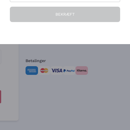
Virksomheden
Brug for hjælp?
BEKRÆFT
Hvem vi er
Kundeservice
e
Salgsbetingelser
Fortrydelsesformular 
Betalinger