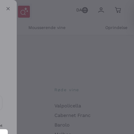
DA
Mousserende vine
Oprindelse
ne
Røde vine
Valpolicella
ikation og personlige tilbud
Cabernet Franc
Barolo
et