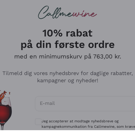
Røde vine
Champagne
10% rabat
på din første ordre
med en minimumskurv på 763,00 kr.
Udforsk kataloget
Tilmeld dig vores nyhedsbrev for daglige rabatter,
kampagner og nyheder!
Producenter
Hvide Vi
E-mail
Antinori
Assyrtiko
Valgfrie samtykker for at modtage kommun
Ornellaia
Greco
Jeg accepterer at modtage nyhedsbreve og
ant
Ca' del Bosco
Gavi
kampagnekommunikation fra Callmewine, som kræv
af
Privatlivspolitik