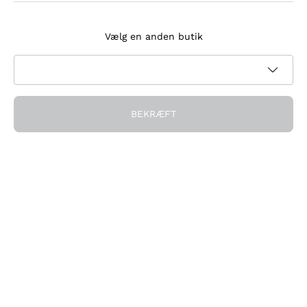
Tilmeld dig nyhedsbrevet
Vælg en anden butik
Jeg accepterer at modtage nyhedsbreve og
kampagnekommunikation fra Callmewine, som krævet af
Privatlivspolitik
BEKRÆFT
Få rabatten!
Virksomheden
Hvem vi er
Brug for hjælp?
Kundeservice
Deltag i fællesskabet
Salgsbetingelser
Fortrydelsesformular for ordre
Download appen