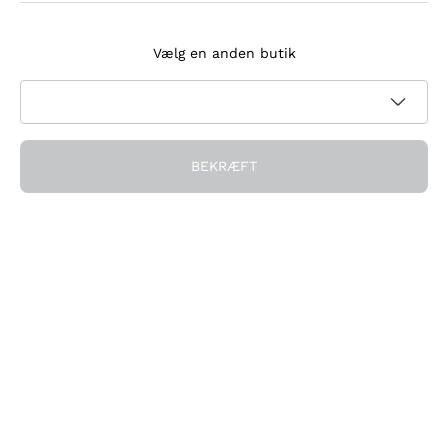
Tilmeld dig nyhedsbrevet
Vælg en anden butik
Jeg accepterer at modtage nyhedsbreve og
kampagnekommunikation fra Callmewine, som krævet af
Privatlivspolitik
BEKRÆFT
Få rabatten!
Virksomheden
Hvem vi er
Brug for hjælp?
Kundeservice
Deltag i fællesskabet
Salgsbetingelser
Fortrydelsesformular for ordre
Download appen