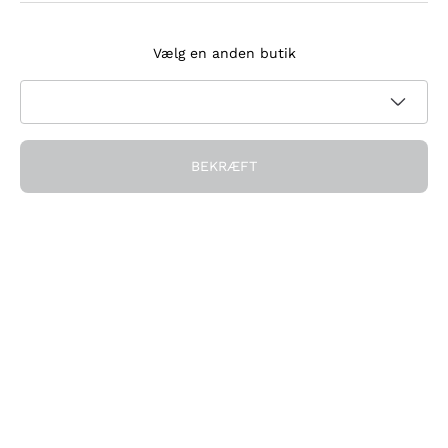
Tilmeld dig nyhedsbrevet
Vælg en anden butik
Jeg accepterer at modtage nyhedsbreve og
kampagnekommunikation fra Callmewine, som krævet af
Privatlivspolitik
BEKRÆFT
Få rabatten!
Virksomheden
Hvem vi er
Brug for hjælp?
Kundeservice
Deltag i fællesskabet
Salgsbetingelser
Fortrydelsesformular for ordre
Download appen