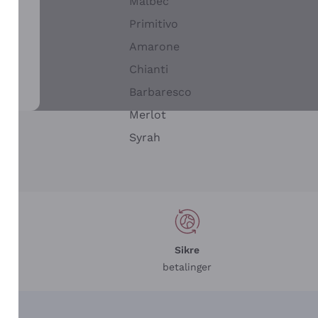
Malbec
Primitivo
Amarone
alla
Chianti
ay
Barbaresco
Merlot
n
Syrah
Sikre
betalinger