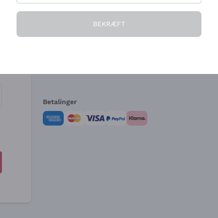
Virksomheden
Brug for hjælp?
BEKRÆFT
Hvem vi er
Kundeservice
e
Salgsbetingelser
Fortrydelsesformular 
Betalinger