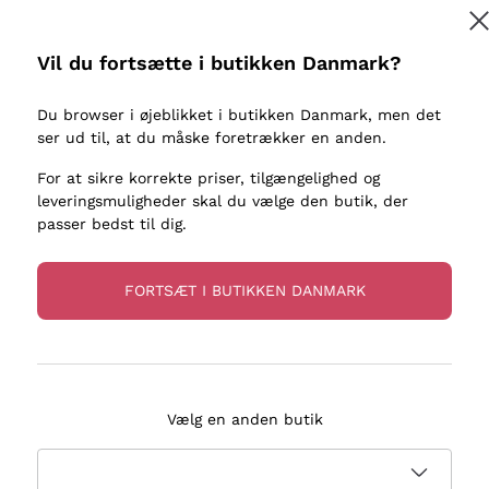
kaller
Donnafugata
Lugana
Occhipinti Arianna
Riesling
Vil du fortsætte i butikken Danmark?
Tilmeld
ter eller
Biondi Santi
Sancerre
Franz Haas
Ribolla Gi
Du browser i øjeblikket i butikken Danmark, men det
re
ser ud til, at du måske foretrækker en anden.
Argiolas
Chardonn
flere oplysninger, læs vores
Privatlivspolitik
Zenato
Pinot Gris
For at sikre korrekte priser, tilgængelighed og
leveringsmuligheder skal du vælge den butik, der
Ca' dei Frati
Sauvigno
passer bedst til dig.
FORTSÆT I BUTIKKEN DANMARK
evering på 2-5 dage
Betaling
i Danmark
i 3 rater
Vælg en anden butik