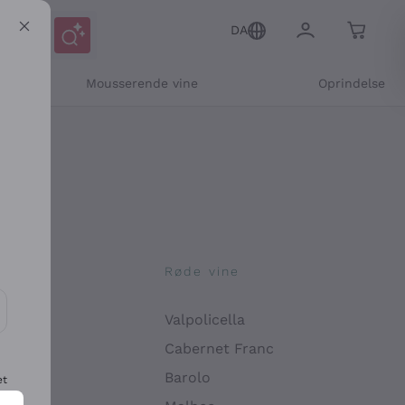
DA
Mousserende vine
Oprindelse
ne
Røde vine
Valpolicella
ikation og personlige tilbud
Cabernet Franc
Barolo
et