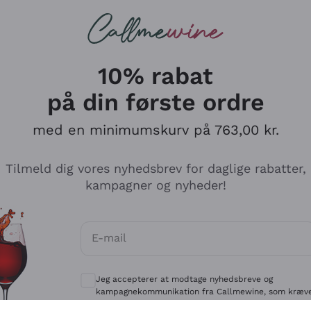
Røde vine
Champagne
10% rabat
på din første ordre
med en minimumskurv på 763,00 kr.
Udforsk kataloget
Tilmeld dig vores nyhedsbrev for daglige rabatter,
kampagner og nyheder!
Producenter
Hvide Vi
E-mail
Antinori
Assyrtiko
Valgfrie samtykker for at modtage kommun
Ornellaia
Greco
Jeg accepterer at modtage nyhedsbreve og
ant
Ca' del Bosco
Gavi
kampagnekommunikation fra Callmewine, som kræv
af
Privatlivspolitik