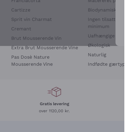
Franciacorta
Macereret på drues
Cartizze
Biodynamisk
Sprit vin Charmat
Ingen tilsatte sulfit
minimum
Cremant
Uafhængige Vinavle
Brut Mousserende Vin
For 
Økologisk
Extra Brut Mousserende Vine
Naturlig
Pas Dosè Nature
Mousserende Vine
Indfødte gærtyper
Gratis levering
L
over 1120,00 kr.