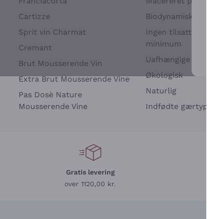
Franciacorta
Macereret på drues
Cartizze
Biodynamisk
Sprit vin Charmat
Ingen tilsatte sulfit
minimum
Cremant
Uafhængige Vinavle
Brut Mousserende Vin
For 
Økologisk
Extra Brut Mousserende Vine
Naturlig
Pas Dosè Nature
Mousserende Vine
Indfødte gærtyper
Gratis levering
L
over 1120,00 kr.