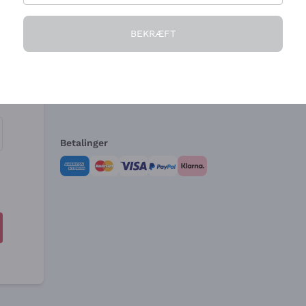
Virksomheden
Brug for hjælp?
BEKRÆFT
Hvem vi er
Kundeservice
e
Salgsbetingelser
Fortrydelsesformular 
Betalinger