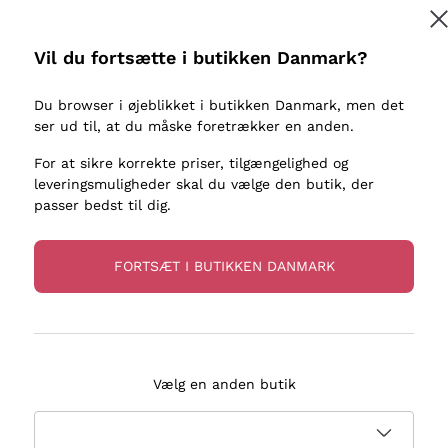
kaller
Donnafugata
Lugana
Occhipinti Arianna
Riesling
Vil du fortsætte i butikken Danmark?
Tilmeld
ter eller
Biondi Santi
Sancerre
Franz Haas
Ribolla Gi
Du browser i øjeblikket i butikken Danmark, men det
re
ser ud til, at du måske foretrækker en anden.
Argiolas
Chardonn
flere oplysninger, læs vores
Privatlivspolitik
Zenato
Pinot Gris
For at sikre korrekte priser, tilgængelighed og
leveringsmuligheder skal du vælge den butik, der
Ca' dei Frati
Sauvigno
passer bedst til dig.
FORTSÆT I BUTIKKEN DANMARK
evering på 2-5 dage
Betaling
i Danmark
i 3 rater
Vælg en anden butik