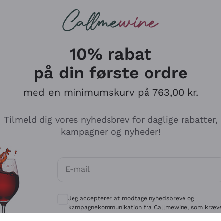
Røde vine
Champagne
10% rabat
på din første ordre
med en minimumskurv på 763,00 kr.
Udforsk kataloget
Tilmeld dig vores nyhedsbrev for daglige rabatter,
kampagner og nyheder!
Producenter
Hvide Vi
E-mail
Antinori
Assyrtiko
Valgfrie samtykker for at modtage kommun
Ornellaia
Greco
Jeg accepterer at modtage nyhedsbreve og
ant
Ca' del Bosco
Gavi
kampagnekommunikation fra Callmewine, som kræv
af
Privatlivspolitik