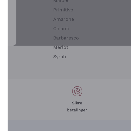
Malbec
Primitivo
Amarone
alla
Chianti
ay
Barbaresco
Merlot
n
Syrah
Sikre
betalinger