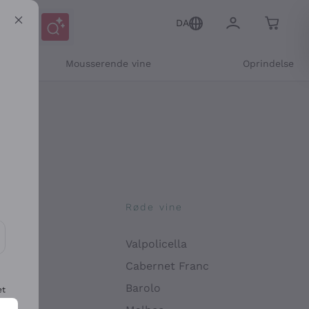
DA
Mousserende vine
Oprindelse
ne
Røde vine
Valpolicella
ikation og personlige tilbud
Cabernet Franc
Barolo
et