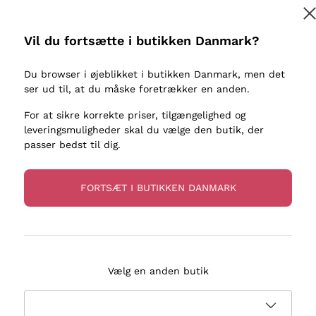
kaller
Donnafugata
Lugana
Occhipinti Arianna
Riesling
Vil du fortsætte i butikken Danmark?
Tilmeld
ter eller
Biondi Santi
Sancerre
Franz Haas
Ribolla Gi
Du browser i øjeblikket i butikken Danmark, men det
re
ser ud til, at du måske foretrækker en anden.
Argiolas
Chardonn
flere oplysninger, læs vores
Privatlivspolitik
Zenato
Pinot Gris
For at sikre korrekte priser, tilgængelighed og
leveringsmuligheder skal du vælge den butik, der
Ca' dei Frati
Sauvigno
passer bedst til dig.
FORTSÆT I BUTIKKEN DANMARK
evering på 2-5 dage
Betaling
i Danmark
i 3 rater
Vælg en anden butik