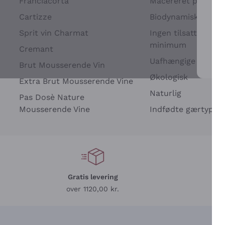
Franciacorta
Macereret på drues
Cartizze
Biodynamisk
Sprit vin Charmat
Ingen tilsatte sulfit
minimum
Cremant
Uafhængige Vinavle
Brut Mousserende Vin
For 
Økologisk
Extra Brut Mousserende Vine
Naturlig
Pas Dosè Nature
Mousserende Vine
Indfødte gærtyper
Gratis levering
L
over 1120,00 kr.