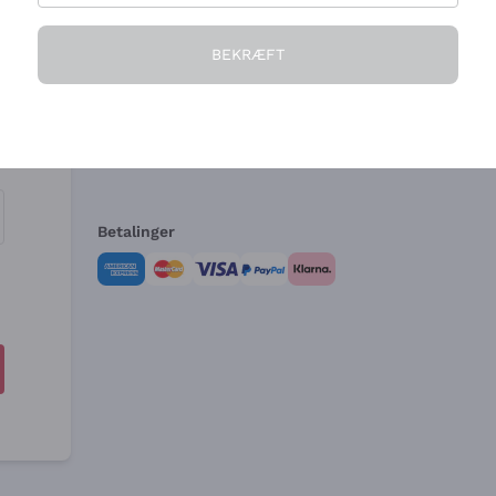
Virksomheden
Brug for hjælp?
BEKRÆFT
Hvem vi er
Kundeservice
e
Salgsbetingelser
Fortrydelsesformular 
Betalinger