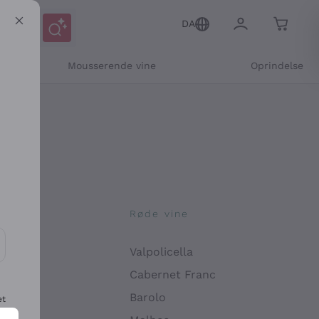
DA
Mousserende vine
Oprindelse
ne
Røde vine
Valpolicella
ikation og personlige tilbud
Cabernet Franc
Barolo
et