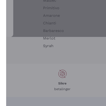
Malbec
Primitivo
Amarone
alla
Chianti
ay
Barbaresco
Merlot
n
Syrah
Sikre
betalinger