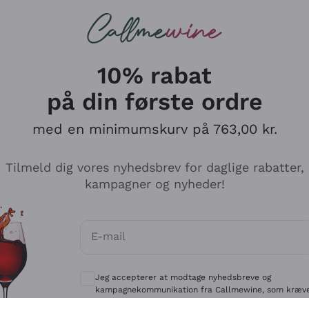
Røde vine
Champagne
10% rabat
på din første ordre
med en minimumskurv på 763,00 kr.
Udforsk kataloget
Tilmeld dig vores nyhedsbrev for daglige rabatter,
kampagner og nyheder!
Producenter
Hvide Vi
E-mail
Antinori
Assyrtiko
Valgfrie samtykker for at modtage kommun
Ornellaia
Greco
Jeg accepterer at modtage nyhedsbreve og
ant
Ca' del Bosco
Gavi
kampagnekommunikation fra Callmewine, som kræv
af
Privatlivspolitik