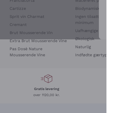
Franciacorta
Macereret på drues
Cartizze
Biodynamisk
Sprit vin Charmat
Ingen tilsatte sulfit
minimum
Cremant
Uafhængige Vinavle
Brut Mousserende Vin
For 
Økologisk
Extra Brut Mousserende Vine
Naturlig
Pas Dosè Nature
Mousserende Vine
Indfødte gærtyper
Gratis levering
L
over 1120,00 kr.