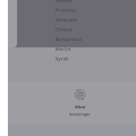
Malbec
Primitivo
Amarone
alla
Chianti
ay
Barbaresco
Merlot
n
Syrah
Sikre
betalinger