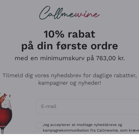
Røde vine
Champagne
10% rabat
på din første ordre
med en minimumskurv på 763,00 kr.
Udforsk kataloget
Tilmeld dig vores nyhedsbrev for daglige rabatter,
kampagner og nyheder!
Producenter
Hvide Vi
E-mail
Antinori
Assyrtiko
Valgfrie samtykker for at modtage kommun
Ornellaia
Greco
Jeg accepterer at modtage nyhedsbreve og
ant
Ca' del Bosco
Gavi
kampagnekommunikation fra Callmewine, som kræv
af
Privatlivspolitik