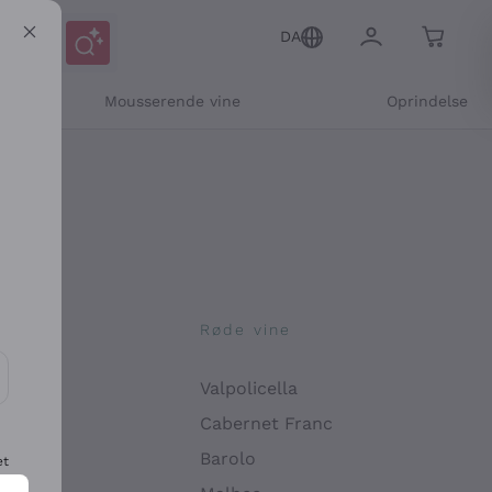
DA
Mousserende vine
Oprindelse
ne
Røde vine
Valpolicella
ikation og personlige tilbud
Cabernet Franc
Barolo
et