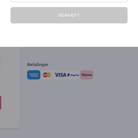
Virksomheden
Brug for hjælp?
BEKRÆFT
Hvem vi er
Kundeservice
e
Salgsbetingelser
Fortrydelsesformular 
Betalinger