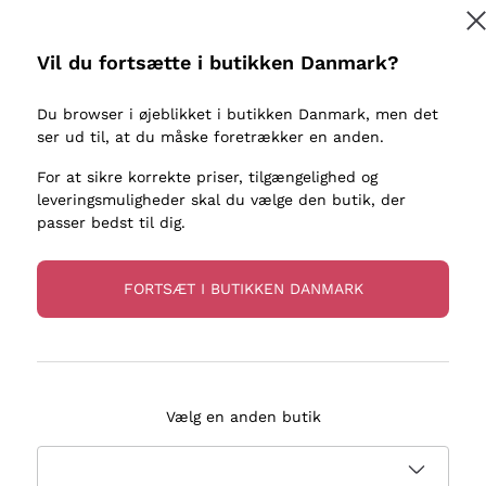
kaller
Donnafugata
Lugana
Occhipinti Arianna
Riesling
Vil du fortsætte i butikken Danmark?
Tilmeld
ter eller
Biondi Santi
Sancerre
Franz Haas
Ribolla Gi
Du browser i øjeblikket i butikken Danmark, men det
re
ser ud til, at du måske foretrækker en anden.
Argiolas
Chardonn
flere oplysninger, læs vores
Privatlivspolitik
Zenato
Pinot Gris
For at sikre korrekte priser, tilgængelighed og
leveringsmuligheder skal du vælge den butik, der
Ca' dei Frati
Sauvigno
passer bedst til dig.
FORTSÆT I BUTIKKEN DANMARK
evering på 2-5 dage
Betaling
i Danmark
i 3 rater
Vælg en anden butik