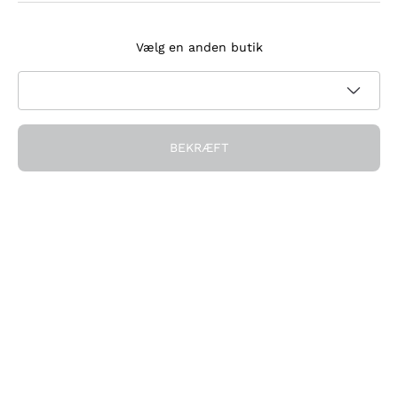
Tilmeld dig nyhedsbrevet
Vælg en anden butik
Jeg accepterer at modtage nyhedsbreve og
kampagnekommunikation fra Callmewine, som krævet af
Privatlivspolitik
BEKRÆFT
Få rabatten!
Virksomheden
Hvem vi er
Brug for hjælp?
Kundeservice
Deltag i fællesskabet
Salgsbetingelser
Fortrydelsesformular for ordre
Download appen