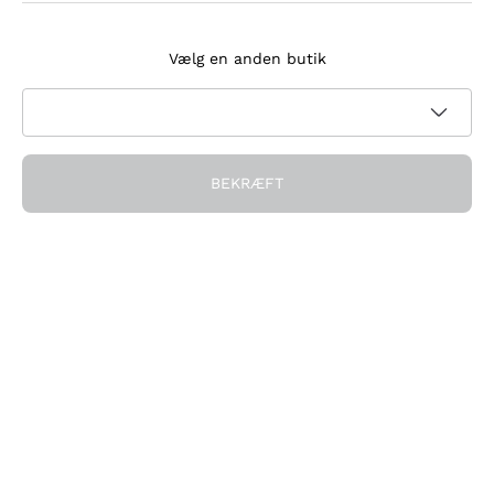
Tilmeld dig nyhedsbrevet
Vælg en anden butik
Jeg accepterer at modtage nyhedsbreve og
kampagnekommunikation fra Callmewine, som krævet af
Privatlivspolitik
BEKRÆFT
Få rabatten!
Virksomheden
Hvem vi er
Brug for hjælp?
Kundeservice
Deltag i fællesskabet
Salgsbetingelser
Fortrydelsesformular for ordre
Download appen