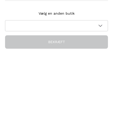
Tilmeld dig nyhedsbrevet
Vælg en anden butik
Jeg accepterer at modtage nyhedsbreve og
kampagnekommunikation fra Callmewine, som krævet af
Privatlivspolitik
BEKRÆFT
Få rabatten!
Virksomheden
Hvem vi er
Brug for hjælp?
Kundeservice
Deltag i fællesskabet
Salgsbetingelser
Fortrydelsesformular for ordre
Download appen