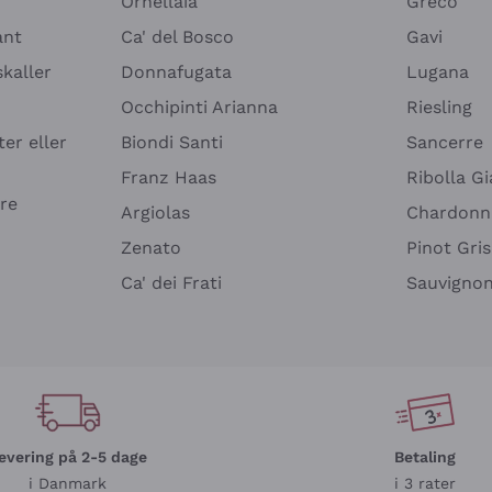
Ornellaia
Greco
ant
Ca' del Bosco
Gavi
kaller
Donnafugata
Lugana
Occhipinti Arianna
Riesling
ter eller
Biondi Santi
Sancerre
Franz Haas
Ribolla Gi
re
Argiolas
Chardonn
Zenato
Pinot Gris
Ca' dei Frati
Sauvigno
evering på 2-5 dage
Betaling
i Danmark
i 3 rater