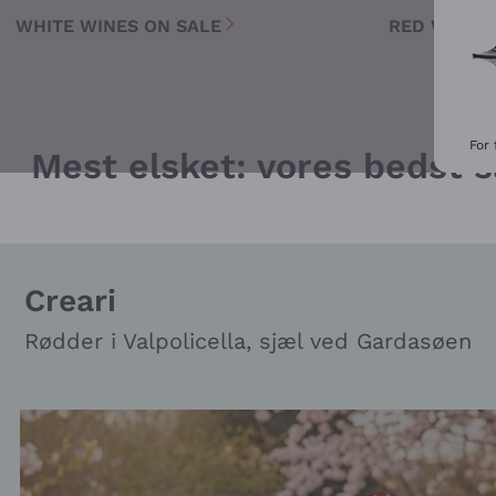
WHITE WINES ON SALE
RED WINES
For 
Mest elsket: vores bedst 
Creari
Rødder i Valpolicella, sjæl ved Gardasøen