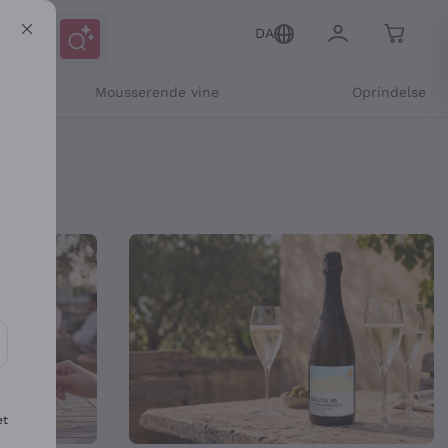
DA
Mousserende vine
Oprindelse
nline Shop
ikation og personlige tilbud
et