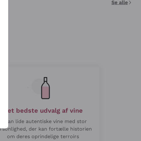
Se alle
Det bedste udvalg af vine
Vi kan lide autentiske vine med stor
rsonlighed, der kan fortælle historien
om deres oprindelige terroirs