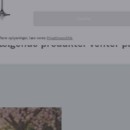
 ON SALE
CHAMPAGNE ON SALE
Tilmeld
flere oplysninger, læs vores
Privatlivspolitik
sælgende produkter venter p