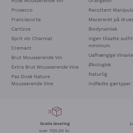
Rosé Mousserende Vin
Orangevin
Prosecco
Recoltant Manipul
Franciacorta
Macereret på drues
Cartizze
Biodynamisk
Sprit vin Charmat
Ingen tilsatte sulfit
minimum
Cremant
Uafhængige Vinavle
Brut Mousserende Vin
Økologisk
Extra Brut Mousserende Vine
Naturlig
Pas Dosè Nature
Mousserende Vine
Indfødte gærtyper
Gratis levering
L
over 1120,00 kr.