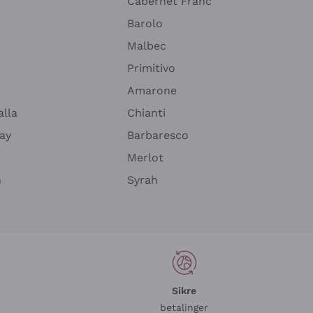
Cabernet Franc
Barolo
Malbec
Primitivo
Amarone
alla
Chianti
ay
Barbaresco
Merlot
n
Syrah
Sikre
betalinger