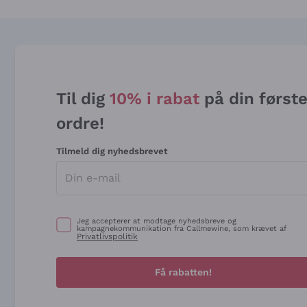
Til dig
10% i rabat
på din først
ordre!
Tilmeld dig nyhedsbrevet
Jeg accepterer at modtage nyhedsbreve og
kampagnekommunikation fra Callmewine, som krævet af
Privatlivspolitik
Få rabatten!