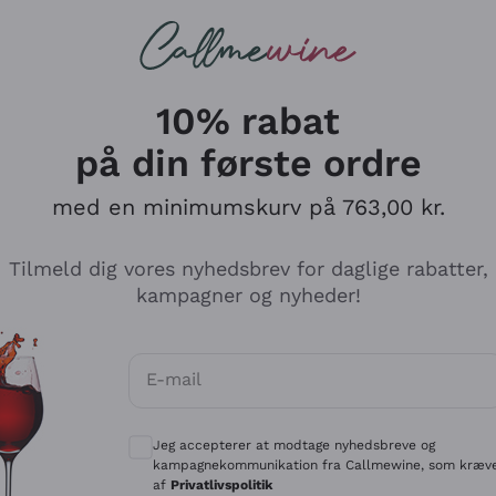
Røde vine
Champagne
10% rabat
nhandel, Vinbutik og O
på din første ordre
ers!
med en minimumskurv på 763,00 kr.
Tilmeld dig vores nyhedsbrev for daglige rabatter,
kampagner og nyheder!
E-mail
Valgfrie samtykker for at modtage kommun
Jeg accepterer at modtage nyhedsbreve og
kampagnekommunikation fra Callmewine, som kræv
af
Privatlivspolitik