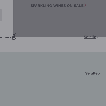
SPARKLING WINES ON SALE
å dig
Se alle
Se alle