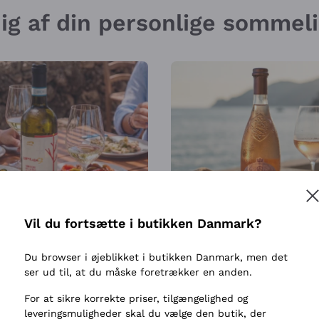
 dig af din personlige sommel
Vil du fortsætte i butikken Danmark?
R 30
SOL I EN FLASKE
Du browser i øjeblikket i butikken Danmark, men det
ser ud til, at du måske foretrækker en anden.
For at sikre korrekte priser, tilgængelighed og
leveringsmuligheder skal du vælge den butik, der