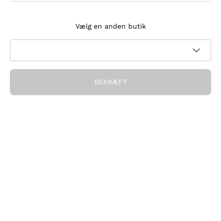
Tilmeld dig nyhedsbrevet
Vælg en anden butik
Jeg accepterer at modtage nyhedsbreve og
kampagnekommunikation fra Callmewine, som krævet af
Privatlivspolitik
BEKRÆFT
Få rabatten!
Virksomheden
Hvem vi er
Brug for hjælp?
Kundeservice
Deltag i fællesskabet
Salgsbetingelser
Fortrydelsesformular for ordre
Download appen