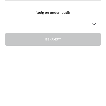
Tilmeld dig nyhedsbrevet
Vælg en anden butik
Jeg accepterer at modtage nyhedsbreve og
kampagnekommunikation fra Callmewine, som krævet af
Privatlivspolitik
BEKRÆFT
Få rabatten!
Virksomheden
Hvem vi er
Brug for hjælp?
Kundeservice
Deltag i fællesskabet
Salgsbetingelser
Fortrydelsesformular for ordre
Download appen