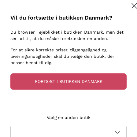
kaller
Donnafugata
Lugana
Occhipinti Arianna
Riesling
Vil du fortsætte i butikken Danmark?
Tilmeld
ter eller
Biondi Santi
Sancerre
Franz Haas
Ribolla Gi
Du browser i øjeblikket i butikken Danmark, men det
re
ser ud til, at du måske foretrækker en anden.
Argiolas
Chardonn
flere oplysninger, læs vores
Privatlivspolitik
Zenato
Pinot Gris
For at sikre korrekte priser, tilgængelighed og
leveringsmuligheder skal du vælge den butik, der
Ca' dei Frati
Sauvigno
passer bedst til dig.
FORTSÆT I BUTIKKEN DANMARK
evering på 2-5 dage
Betaling
i Danmark
i 3 rater
Vælg en anden butik