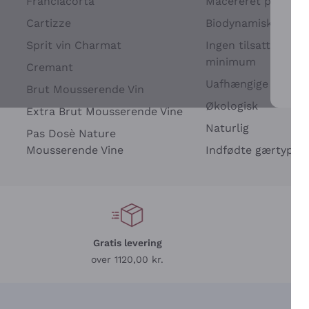
Franciacorta
Macereret på drues
Cartizze
Biodynamisk
Sprit vin Charmat
Ingen tilsatte sulfit
minimum
Cremant
Uafhængige Vinavle
Brut Mousserende Vin
For 
Økologisk
Extra Brut Mousserende Vine
Naturlig
Pas Dosè Nature
Mousserende Vine
Indfødte gærtyper
Gratis levering
L
over 1120,00 kr.