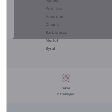
Malbec
Primitivo
Amarone
alla
Chianti
ay
Barbaresco
Merlot
n
Syrah
Sikre
betalinger