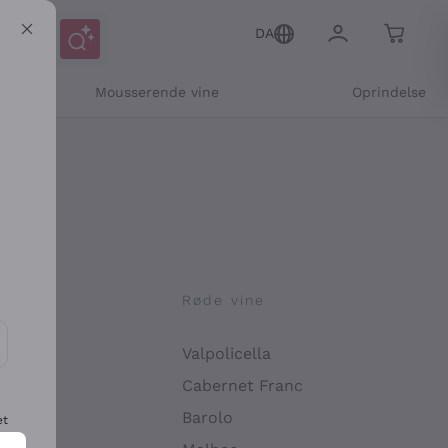
DA
Mousserende vine
Oprindelse
ne
Røde vine
Valpolicella
ikation og personlige tilbud
Cabernet Franc
Barolo
et