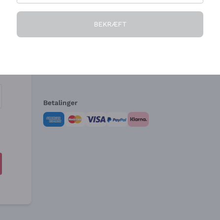
Virksomheden
Brug for hjælp?
BEKRÆFT
Hvem vi er
Kundeservice
e
Salgsbetingelser
Fortrydelsesformular 
Betalinger