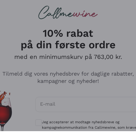
Røde vine
Champagne
10% rabat
på din første ordre
med en minimumskurv på 763,00 kr.
Udforsk kataloget
Tilmeld dig vores nyhedsbrev for daglige rabatter,
kampagner og nyheder!
Producenter
Hvide Vi
E-mail
Antinori
Assyrtiko
Valgfrie samtykker for at modtage kommun
Ornellaia
Greco
Jeg accepterer at modtage nyhedsbreve og
ant
Ca' del Bosco
Gavi
kampagnekommunikation fra Callmewine, som kræv
af
Privatlivspolitik