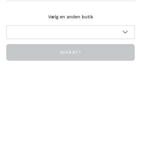
Tilmeld dig nyhedsbrevet
Vælg en anden butik
Jeg accepterer at modtage nyhedsbreve og
kampagnekommunikation fra Callmewine, som krævet af
Privatlivspolitik
BEKRÆFT
Få rabatten!
Virksomheden
Hvem vi er
Brug for hjælp?
Kundeservice
Deltag i fællesskabet
Salgsbetingelser
Fortrydelsesformular for ordre
Download appen