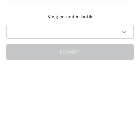
Tilmeld dig nyhedsbrevet
Vælg en anden butik
Jeg accepterer at modtage nyhedsbreve og
kampagnekommunikation fra Callmewine, som krævet af
Privatlivspolitik
BEKRÆFT
Få rabatten!
Virksomheden
Hvem vi er
Brug for hjælp?
Kundeservice
Deltag i fællesskabet
Salgsbetingelser
Fortrydelsesformular for ordre
Download appen