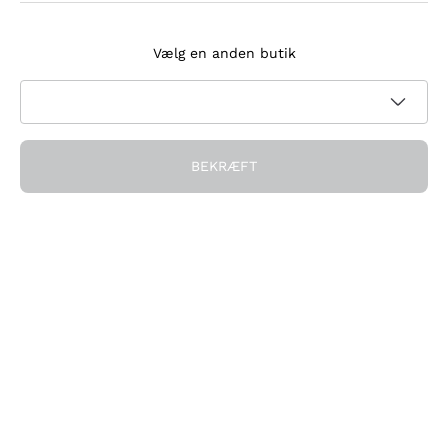
Tilmeld dig nyhedsbrevet
Vælg en anden butik
Jeg accepterer at modtage nyhedsbreve og
kampagnekommunikation fra Callmewine, som krævet af
Privatlivspolitik
BEKRÆFT
Få rabatten!
Virksomheden
Hvem vi er
Brug for hjælp?
Kundeservice
Deltag i fællesskabet
Salgsbetingelser
Fortrydelsesformular for ordre
Download appen